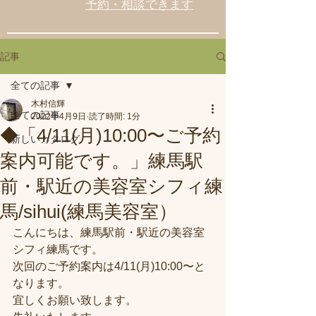
予約・相談できます
記事
全ての記事
木村信輝
全ての記事
2022年4月9日
読了時間: 1分
◆「4/11(月)10:00〜ご予約
新しいカタログ
案内可能です。」練馬駅
前・駅近の美容室シフィ練
馬/sihui(練馬美容室）
こんにちは、練馬駅前・駅近の美容室
シフィ練馬です。
次回のご予約案内は4/11(月)10:00〜と
なります。
宜しくお願い致します。