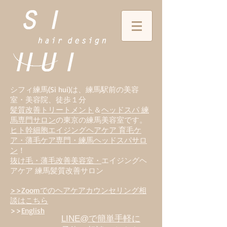
シフィ練馬(Si hui)は、
練
馬駅前の美容
室・美容院、徒歩１分
髪質改善トリートメント
＆
ヘッドスパ 練
馬専門サロン
の東京の練馬美容室です。
ヒト幹細胞エイジングヘアケア 育毛ケ
ア・薄毛ケア専門・練馬ヘッドスパサロ
ン
！
抜け毛・薄毛改善美容室・
エイジングヘ
アケア 練馬髪質改善サロン
>>Zoomでのヘアケアカウンセリング相
談はこちら
>>
English
LINE@で簡単手軽に