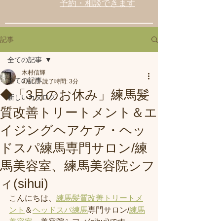
予約・相談できます
記事
全ての記事
木村信輝
全ての記事
3月1日
読了時間: 3分
◆「3月のお休み」練馬髪
新しいカタログ
質改善トリートメント＆エ
イジングヘアケア・ヘッ
ドスパ練馬専門サロン/練
馬美容室、練馬美容院シフ
ィ(sihui)
こんにちは、
練馬髪質改善トリートメ
ント
＆
ヘッドスパ練馬
専門サロン/
練馬