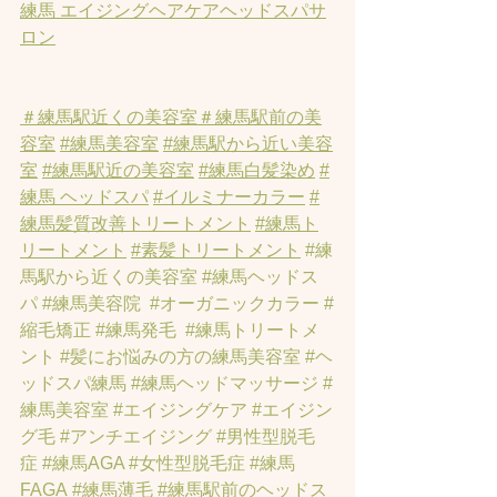
練馬 エイジングヘアケアヘッドスパサ
ロン
＃練馬駅近くの美容室
＃練馬駅前の美
容室
#練馬美容室
#練馬駅から近い美容
室
#練馬駅近の美容室
#練馬白髪染め
#
練馬 ヘッドスパ
#イルミナーカラー
#
練馬髪質改善トリートメント
#練馬ト
リートメント
#素髪トリートメント
#練
馬駅から近くの美容室
#練馬ヘッドス
パ
#練馬美容院
#オーガニックカラー
#
縮毛矯正
#練馬発毛
#練馬トリートメ
ント
#髪にお悩みの方の練馬美容室
#ヘ
ッドスパ練馬
#練馬ヘッドマッサージ
#
練馬美容室
#エイジングケア
#エイジン
グ毛
#アンチエイジング
#男性型脱毛
症
#練馬AGA
#女性型脱毛症
#練馬
FAGA
 #練馬薄毛
#練馬駅前のヘッドス