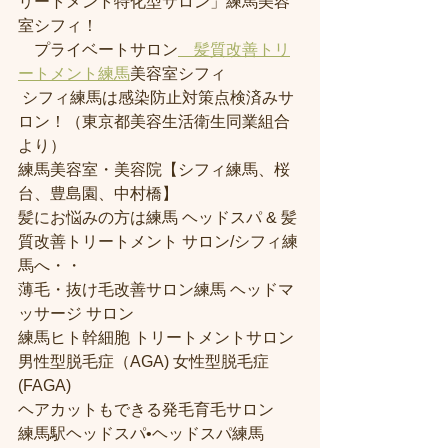
リートメント特化型サロン」練馬美容
室シフィ！
　プライベートサロン
　髪質改善トリ
ートメント練馬
美容室シフィ
 シフィ練馬は感染防止対策点検済みサ
ロン！（東京都美容生活衛生同業組合
より） 
練馬美容室・美容院【シフィ練馬、桜
台、豊島園、中村橋】
髪にお悩みの方は練馬 ヘッドスパ & 髪
質改善トリートメント サロン/シフィ練
馬へ・・
薄毛・抜け毛改善サロン練馬 ヘッドマ
ッサージ サロン
練馬ヒト幹細胞 トリートメントサロン
男性型脱毛症（AGA) 女性型脱毛症 
(FAGA)
ヘアカットもできる発毛育毛サロン
練馬駅ヘッドスパ•ヘッドスパ練馬