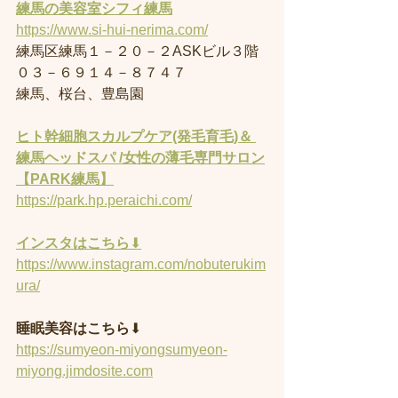
練馬の美容室
シフィ練馬
https://www.si-hui-nerima.com/
練馬区練馬１－２０－２ASKビル３階
０３－６９１４－８７４７
練馬、桜台、豊島園
ヒト幹細胞スカルプケア(発毛育毛)＆ 
練馬ヘッドスパ /女性の薄毛専門サロン
【PARK練馬】
https://park.hp.peraichi.com/
インスタはこちら
⬇︎
https://www.instagram.com/nobuterukim
ura/
睡眠美容はこちら
⬇︎
https://sumyeon-miyongsumyeon-
miyong.jimdosite.com