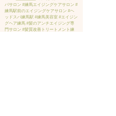
パサロン
#練馬エイジングケアサロン
#
練馬駅前のエイジングケアサロン
#ヘ
ッドスパ練馬駅
#練馬美容室
#エイジン
グヘア練馬
#髪のアンチエイジング専
門サロン
#髪質改善トリートメント練
馬
#ヘッドスパ練馬
#練馬リンパマッサ
ージ
#練馬ヘッドスパ
#練馬ヘッドマッ
サージ
#練馬駅ヘッドスパ
#豊島園ヘ
ッドスパ
#髪改善
#髪質
#脳疲労改善
#
東京ヘッドスパ
#トステアトリートメ
ント
#ヘッドスパ練馬駅
#髪質改善練馬
区
#ヘッドスパ東京
#睡眠美容
#髪質改
善50代美容院
#練馬ヒト幹細胞
#東京ヒ
ト幹細胞
#ヒト幹細胞薄毛
#再生医療
#
スカルプ頭皮
#ヒト幹細胞スカルプサ
ロン
#ヒト幹細胞東京
#ヒト幹細胞培養
液
#ヒト幹細胞トリートメント
#ヒト幹
細胞ヘッドスパ東京
#ヒト幹細胞美容