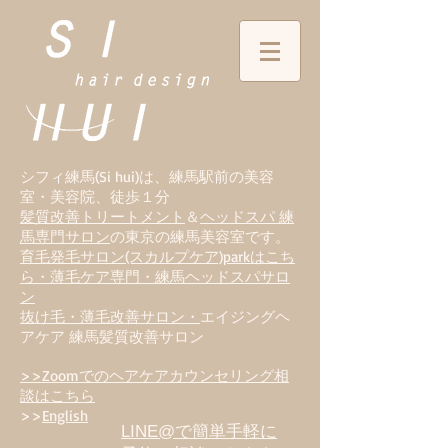
シフィ練馬(Si hui)は、
練
馬駅前の美容
室・美容院、徒歩１分
髪質改善トリートメント
＆
ヘッドスパ 練
馬専門サロン
の東京の練馬美容室です。
育毛発毛サロン(スカルプケア)parkはこち
ら・薄毛ケア専門・練馬ヘッドスパサロ
ン
抜け毛・薄毛改善サロン・
エイジングヘ
アケア 練馬髪質改善サロン
>>Zoomでのヘアケアカウンセリング相
談はこちら
>>
English
LINE@で簡単手軽に