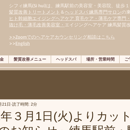
シフィ練馬(Si hui)は、
練
馬駅前の美容室・美容院、徒歩１
髪質改善トリートメント
＆
ヘッドスパ 練馬専門サロン
の
ヒト幹細胞エイジングヘアケア 育毛ケア・薄毛ケア専門
抜け毛・薄毛改善美容室・
エイジングヘアケア 練馬髪質
>>Zoomでのヘアケアカウンセリング相談はこちら
>>
English
金
髪質改善メニュー
ヘッドスパ
場所・営業時間
ご
月21日
読了時間: 2分
22年３月1日(火)よりカッ