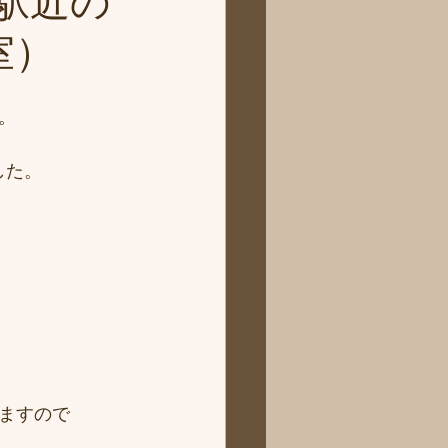
駅近の
室）
。
した。
ますので