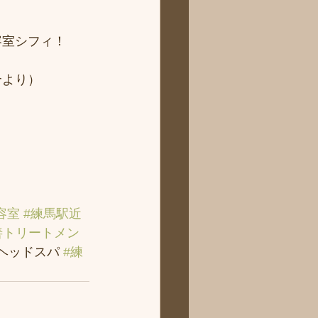
 
容室シフィ！
より） 
容室
#練馬駅近
善トリートメン
＃ヘッドスパ 
#練