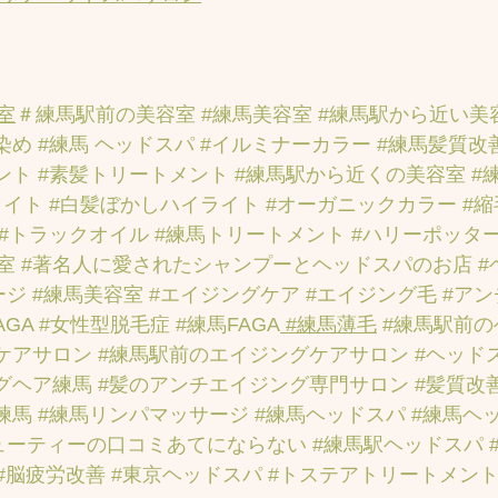
室
＃練馬駅前の美容室
#練馬美容室
#練馬駅から近い美
染め
#練馬 ヘッドスパ
#イルミナーカラー
#練馬髪質改
ント
#素髪トリートメント
#練馬駅から近くの美容室
#
ライト
#白髪ぼかしハイライト
#オーガニックカラー
#
#トラックオイル
#練馬トリートメント
#ハリーポッタ
室
#著名人に愛されたシャンプーとヘッドスパのお店
#
ージ
#練馬美容室
#エイジングケア
#エイジング毛
#ア
AGA
#女性型脱毛症
#練馬FAGA
 #練馬薄毛
#練馬駅前
ケアサロン
#練馬駅前のエイジングケアサロン
#ヘッド
グヘア練馬
#髪のアンチエイジング専門サロン
#髪質改
練馬
#練馬リンパマッサージ
#練馬ヘッドスパ
#練馬ヘ
ューティーの口コミあてにならない
#練馬駅ヘッドスパ
#脳疲労改善
#東京ヘッドスパ
#トステアトリートメン