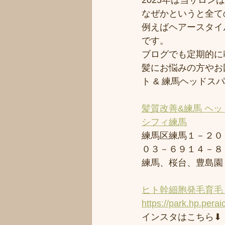
2025年は当サロ
なぜかというと全て
例えばヘアースタイ
です。
ブログでも定期的に
髪にお悩みの方やお
ト & 練馬ヘッド
髪質改善&練馬 ヘッ
シフィ練馬
練馬区練馬１－２０
０３－６９１４－８
練馬、桜台、豊島園
ヒト幹細胞発毛育毛 
https://park.hp.perai
インスタはこちら⬇︎