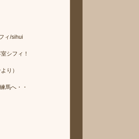
sihui 
容室シフィ！
より） 
ィ練馬へ・・