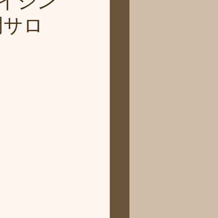
イジン
門サロ