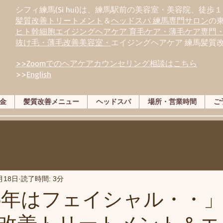
シフィ練馬(Si hui)は、
練
馬駅前の美容室・美容院、徒歩１
髪質改善トリートメント
＆
ヘッドスパ 練馬専門サロン
の
ヒト幹細胞エイジングヘアケア 育毛ケア・薄毛ケア専門
抜け毛・薄毛改善美容室・
エイジングヘアケア 練馬髪質
>>Zoomでのヘアケアカウンセリング相談はこちら
>>
English
金
髪質改善メニュー
ヘッドスパ
場所・営業時間
ご
月18日
読了時間: 3分
25年はフェイシャル・・