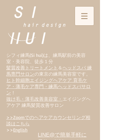
シフィ練馬(Si hui)は、
練
馬駅前の美容
室・美容院、徒歩１分
髪質改善トリートメント
＆
ヘッドスパ 練
馬専門サロン
の東京の練馬美容室です。
ヒト幹細胞エイジングヘアケア 育毛ケ
ア・薄毛ケア専門・練馬ヘッドスパサロ
ン
！
抜け毛・薄毛改善美容室・
エイジングヘ
アケア 練馬髪質改善サロン
>>Zoomでのヘアケアカウンセリング相
談はこちら
>>
English
LINE@で簡単手軽に