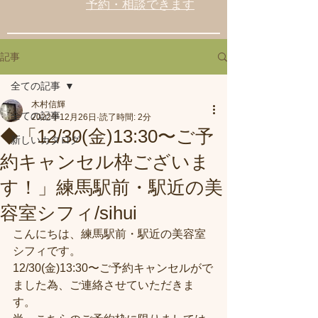
予約・相談できます
記事
全ての記事
木村信輝
全ての記事
2022年12月26日
読了時間: 2分
◆「12/30(金)13:30〜ご予
新しいカタログ
約キャンセル枠ございま
す！」練馬駅前・駅近の美
容室シフィ/sihui
こんにちは、練馬駅前・駅近の美容室
シフィです。
12/30(金)13:30〜ご予約キャンセルがで
ました為、ご連絡させていただきま
す。