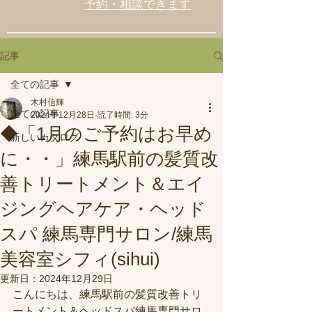
予約・相談できます
記事
全ての記事
木村信輝
全ての記事
2024年12月28日
読了時間: 3分
◆「1月のご予約はお早め
新しいカタログ
に・・」練馬駅前の髪質改
善トリートメント＆エイ
ジングヘアケア・ヘッド
スパ 練馬専門サロン/練馬
美容室シフィ(sihui)
更新日：
2024年12月29日
こんにちは、練馬駅前の髪質改善トリ
ートメント＆ヘッドスパ練馬専門サロ