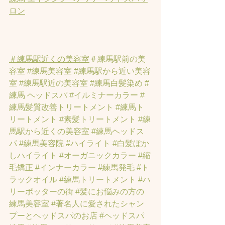
ロン
＃練馬駅近くの美容室
＃練馬駅前の美
容室
#練馬美容室
#練馬駅から近い美容
室
#練馬駅近の美容室
#練馬白髪染め
#
練馬 ヘッドスパ
#イルミナーカラー
#
練馬髪質改善トリートメント
#練馬ト
リートメント
#素髪トリートメント
#練
馬駅から近くの美容室
#練馬ヘッドス
パ
#練馬美容院
#ハイライト
#白髪ぼか
しハイライト
#オーガニックカラー
#縮
毛矯正
#インナーカラー
#練馬発毛
#ト
ラックオイル
#練馬トリートメント
#ハ
リーポッターの街
#髪にお悩みの方の
練馬美容室
#著名人に愛されたシャン
プーとヘッドスパのお店
#ヘッドスパ