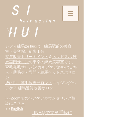
シフィ練馬(Si hui)は、
練
馬駅前の美容
室・美容院、徒歩１分
髪質改善トリートメント
＆
ヘッドスパ 練
馬専門サロン
の東京の練馬美容室です。
育毛発毛サロン(スカルプケア)parkはこち
ら・薄毛ケア専門・練馬ヘッドスパサロ
ン
抜け毛・薄毛改善サロン・
エイジングヘ
アケア 練馬髪質改善サロン
>>Zoomでのヘアケアカウンセリング相
談はこちら
>>
English
LINE@で簡単手軽に