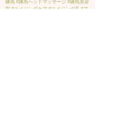
練馬
#練馬ヘッドマッサージ
#練馬美容
室
#エイジングケア
#エイジング毛
#ア
ンチエイジング
#男性型脱毛症
#練馬
AGA
#女性型脱毛症
#練馬FAGA
 #練馬
薄毛
#練馬駅前のヘッドスパサロン
#練
馬エイジングケアサロン
#練馬駅前の
エイジングケアサロン
#ヘッドスパ練
馬駅
#練馬美容室
#エイジングヘア練
馬
#髪のアンチエイジング専門サロン
#
髪質改善トリートメント練馬
#ヘッド
スパ練馬
#練馬リンパマッサージ
#練馬
ヘッドスパ
#練馬ヘッドマッサージ
#ホ
ットペッパービューティーの口コミあ
てにならない
#練馬駅ヘッドスパ
#豊島
園ヘッドスパ
#髪改善
#髪質
#脳疲労改
善
#東京ヘッドスパ
#トステアトリート
メント
#ヘッドスパ練馬駅