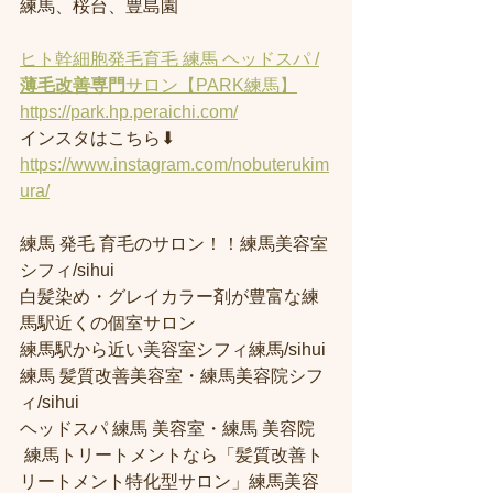
練馬、桜台、豊島園
ヒト幹細胞発毛育毛 練馬 ヘッドスパ /
薄毛改善専門
サロン【PARK練馬】
https://park.hp.peraichi.com/
インスタはこちら⬇︎
https://www.instagram.com/nobuterukim
ura/
練馬 発毛 育毛のサロン！！練馬美容室
シフィ/sihui 
白髪染め・グレイカラー剤が豊富な練
馬駅近くの個室サロン
練馬駅から近い美容室シフィ練馬/sihui 
練馬 髪質改善美容室・練馬美容院シフ
ィ/sihui 
ヘッドスパ 練馬 美容室・練馬 美容院
 練馬トリートメントなら「髪質改善ト
リートメント特化型サロン」練馬美容