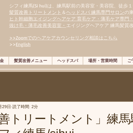
シフィ練馬(Si hui)は、
練
馬駅前の美容室・美容院、徒歩１
髪質改善トリートメント
＆
ヘッドスパ 練馬専門サロン
の
ヒト幹細胞エイジングヘアケア 育毛ケア・薄毛ケア専門
抜け毛・薄毛改善美容室・
エイジングヘアケア 練馬髪質
>>Zoomでのヘアケアカウンセリング相談はこちら
>>
English
金
髪質改善メニュー
ヘッドスパ
場所・営業時間
ご
月29日
読了時間: 2分
善トリートメント」練馬