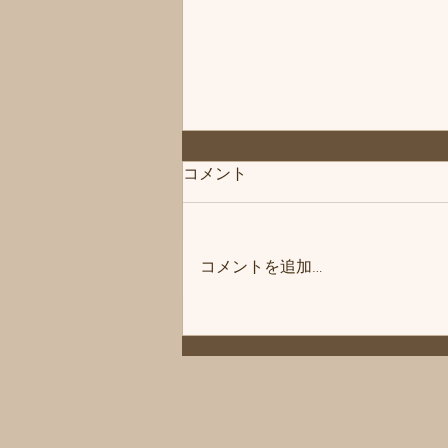
◆「お知らせ」練馬髪質改善
コメント
トリートメント＆エイジング
ヘアケア・ヘッドスパ練馬専
こんにちは、練馬髪質改善トリー
門サロン/練馬美容室、練馬美
トメント＆ヘッドスパ練馬専門サ
容院シフィ(sihui)
コメントを追加…
ロン/練馬美容室、練馬美容院シ
フィ(sihui)です。 当サロンのヘア
ケア商品をいつもご購入いただい
ているお客様にお知らせです❗️ 商
品メーカー様の方が夏季休暇に入
ります。 その為、一時シャンプ
ーやトリートメントなどがお渡し
できなかったり、購入などができ