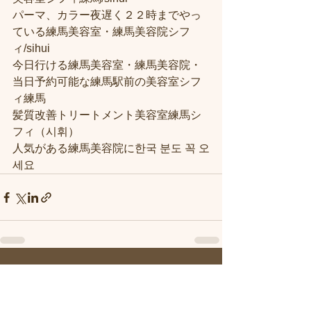
パーマ、カラー夜遅く２２時までやっ
ている練馬美容室・練馬美容院シフ
ィ/sihui
今日行ける練馬美容室・練馬美容院・
当日予約可能な練馬駅前の美容室シフ
ィ練馬
髪質改善トリートメント美容室練馬シ
フィ（시휘）
人気がある練馬美容院に한국 분도 꼭 오
세요
すべて表示
最新記事