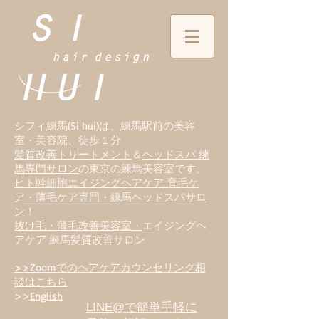
シフィ練馬(Si hui)は、
練
馬駅前の美容
室・美容院、徒歩１分
髪質改善トリートメント
＆
ヘッドスパ 練
馬専門サロン
の東京の練馬美容室です。
ヒト幹細胞エイジングヘアケア 育毛ケ
ア・薄毛ケア専門・練馬ヘッドスパサロ
ン
！
抜け毛・薄毛改善美容室・
エイジングヘ
アケア 練馬髪質改善サロン
>>Zoomでのヘアケアカウンセリング相
談はこちら
>>
English
LINE@で簡単手軽に