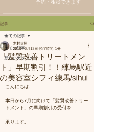
予約・相談できます
記事
全ての記事
木村信輝
全ての記事
2019年6月12日
読了時間: 1分
「髪質改善トリートメン
新しいカタログ
ト」早期割引！！練馬駅近
の美容室シフィ練馬/sihui
こんにちは、
本日から7月に向けて「髪質改善トリー
トメント」の早期割引の受付を
承ります。