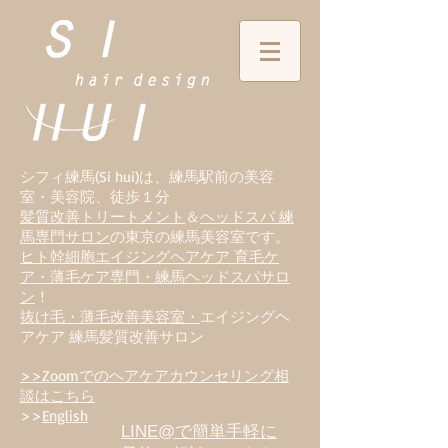
シフィ練馬(Si hui)は、
練
馬駅前の美容
室・美容院、徒歩１分
髪質改善トリートメント
＆
ヘッドスパ 練
馬専門サロン
の東京の練馬美容室です。
ヒト幹細胞エイジングヘアケア 育毛ケ
ア・薄毛ケア専門・練馬ヘッドスパサロ
ン
！
抜け毛・薄毛改善美容室・
エイジングヘ
アケア 練馬髪質改善サロン
>>Zoomでのヘアケアカウンセリング相
談はこちら
>>
English
LINE@で簡単手軽に