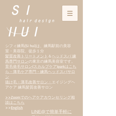
シフィ練馬(Si hui)は、
練
馬駅前の美容
室・美容院、徒歩１分
髪質改善トリートメント
＆
ヘッドスパ 練
馬専門サロン
の東京の練馬美容室です。
育毛発毛サロン(スカルプケア)parkはこち
ら・薄毛ケア専門・練馬ヘッドスパサロ
ン
抜け毛・薄毛改善サロン・
エイジングヘ
アケア 練馬髪質改善サロン
>>Zoomでのヘアケアカウンセリング相
談はこちら
>>
English
LINE@で簡単手軽に