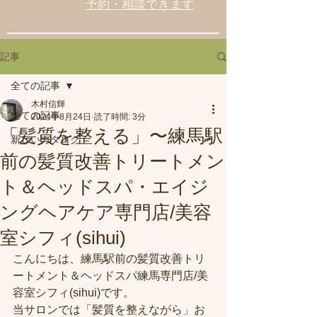
予約・相談できます
記事
全ての記事
木村信輝
全ての記事
2024年8月24日
読了時間: 3分
「髪質を整える」〜練馬駅
新しいカタログ
前の髪質改善トリートメン
ト＆ヘッドスパ・エイジ
ングヘアケア専門店/美容
室シフィ(sihui)
こんにちは、練馬駅前の髪質改善トリ
ートメント＆ヘッドスパ練馬専門店/美
容室シフィ(sihui)です。
当サロンでは「髪質を整えながら」お