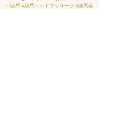
パ練馬
#練馬ヘッドマッサージ
#練馬美
容室
#エイジングケア
#エイジング毛
#
アンチエイジング
#男性型脱毛症
#練馬
AGA
#女性型脱毛症
#練馬FAGA
 #練馬
薄毛
#練馬駅前のヘッドスパサロン
#練
馬エイジングケアサロン
#練馬駅前の
エイジングケアサロン
#ヘッドスパ練
馬駅
#練馬美容室
#エイジングヘア練
馬
#髪のアンチエイジング専門サロン
#
髪質改善トリートメント練馬
#ヘッド
スパ練馬
#練馬リンパマッサージ
#練馬
ヘッドスパ
#練馬ヘッドマッサージ
すべて表示
最新記事