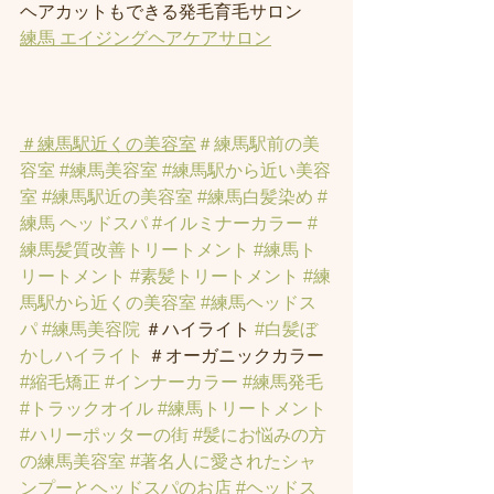
ヘアカットもできる発毛育毛サロン
練馬 エイジングヘアケアサロン
＃練馬駅近くの美容室
＃練馬駅前の美
容室
#練馬美容室
#練馬駅から近い美容
室
#練馬駅近の美容室
#練馬白髪染め
#
練馬 ヘッドスパ
#イルミナーカラー
#
練馬髪質改善トリートメント
#練馬ト
リートメント
#素髪トリートメント
#練
馬駅から近くの美容室
#練馬ヘッドス
パ
#練馬美容院
 ＃ハイライト 
#白髪ぼ
かしハイライト
 ＃オーガニックカラー 
#縮毛矯正
#インナーカラー
#練馬発毛
#トラックオイル
#練馬トリートメント
#ハリーポッターの街
#髪にお悩みの方
の練馬美容室
#著名人に愛されたシャ
ンプーとヘッドスパのお店
#ヘッドス