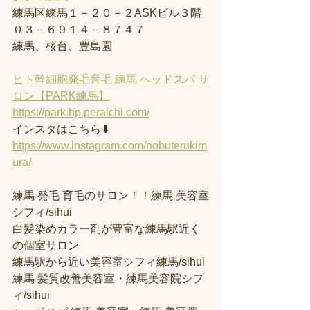
練馬区練馬１－２０－２ASKビル３階
０３－６９１４－８７４７
練馬、桜台、豊島園
ヒト幹細胞発毛育毛 練馬 ヘッドスパ サ
ロン【PARK練馬】
https://park.hp.peraichi.com/
インスタはこちら⬇︎
https://www.instagram.com/nobuterukim
ura/
練馬 発毛 育毛のサロン！！練馬 美容室
シフィ/sihui 
白髪染めカラー剤が豊富な練馬駅近く
の個室サロン
練馬駅から近い美容室シフィ練馬/sihui 
練馬 髪質改善美容室・練馬美容院シフ
ィ/sihui 