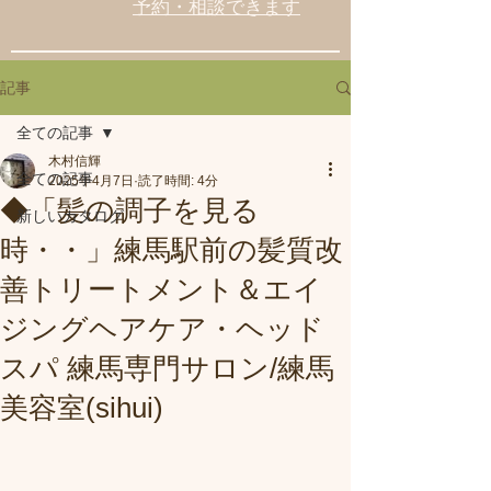
予約・相談できます
記事
全ての記事
木村信輝
全ての記事
2025年4月7日
読了時間: 4分
◆「髪の調子を見る
新しいカタログ
時・・」練馬駅前の髪質改
善トリートメント＆エイ
ジングヘアケア・ヘッド
スパ 練馬専門サロン/練馬
美容室(sihui)