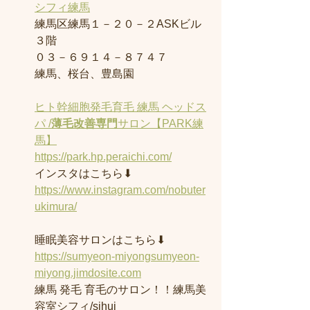
シフィ練馬
練馬区練馬１－２０－２ASKビル
３階
０３－６９１４－８７４７
練馬、桜台、豊島園
ヒト幹細胞発毛育毛 練馬 ヘッドス
パ /
薄毛改善専門
サロン【PARK練
馬】
https://park.hp.peraichi.com/
インスタはこちら⬇︎
https://www.instagram.com/nobuter
ukimura/
睡眠美容サロンはこちら⬇︎
https://sumyeon-miyongsumyeon-
miyong.jimdosite.com
練馬 発毛 育毛のサロン！！練馬美
容室シフィ/sihui 