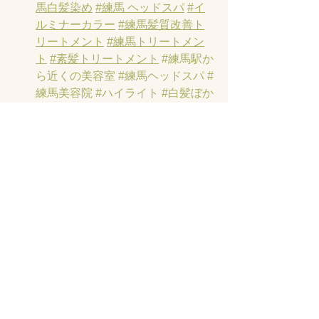
馬白髪染め
#練馬 ヘッドスパ
#イ
ルミナーカラー
#練馬髪質改善ト
リートメント
#練馬トリートメン
ト
#素髪トリートメント
#練馬駅か
ら近くの美容室
#練馬ヘッドスパ
#
練馬美容院
#ハイライト
#白髪ぼか
しハイライト
#オーガニックカラ
ー
#縮毛矯正
#インナーカラー
#練
馬発毛
#トラックオイル
#練馬トリ
ートメント
#ハリーポッターの街
#
髪にお悩みの方の練馬美容室
#著
名人に愛されたシャンプーとヘッ
ドスパのお店
#ヘッドスパ練馬
#練
馬ヘッドマッサージ
#練馬美容室
#
エイジングケア
#エイジング毛
#ア
ンチエイジング
#男性型脱毛症
#練
馬AGA
#女性型脱毛症
#練馬
FAGA
 #練馬薄毛
#練馬駅前のヘッ
ドスパサロン
#練馬エイジングケ