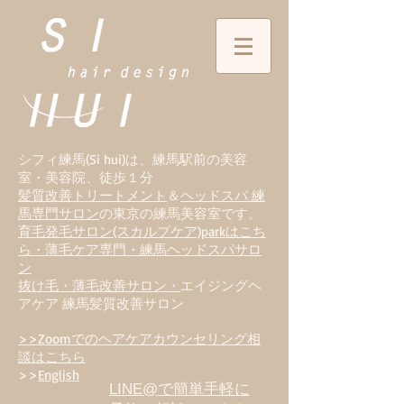
シフィ練馬(Si hui)は、
練
馬駅前の美容
室・美容院、徒歩１分
髪質改善トリートメント
＆
ヘッドスパ 練
馬専門サロン
の東京の練馬美容室です。
育毛発毛サロン(スカルプケア)parkはこち
ら・薄毛ケア専門・練馬ヘッドスパサロ
ン
抜け毛・薄毛改善サロン・
エイジングヘ
アケア 練馬髪質改善サロン
>>Zoomでのヘアケアカウンセリング相
談はこちら
>>
English
LINE@で簡単手軽に