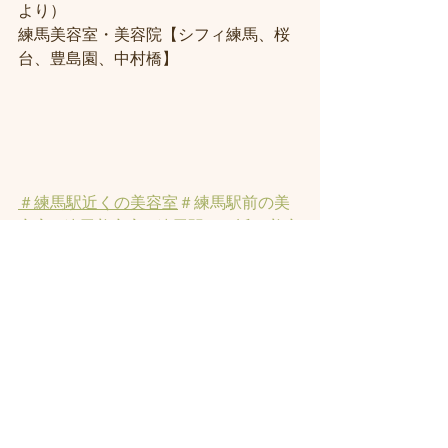
より） 
練馬美容室・美容院【シフィ練馬、桜
台、豊島園、中村橋】
＃練馬駅近くの美容室
＃練馬駅前の美
容室
#練馬美容室
#練馬駅から近い美容
室
#練馬駅近の美容室
#練馬白髪染め
#
練馬ヘッドスパ
#イルミナーカラー
#練
馬髪質改善トリートメント
#練馬トリ
ートメント
#素髪トリートメント
#練馬
駅から近くの美容室
 ＃ヘッドスパ 
#練
馬美容院