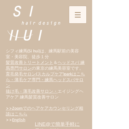
シフィ練馬(Si hui)は、
練
馬駅前の美容
室・美容院、徒歩１分
髪質改善トリートメント
＆
ヘッドスパ 練
馬専門サロン
の東京の練馬美容室です。
育毛発毛サロン(スカルプケア)parkはこち
ら・薄毛ケア専門・練馬ヘッドスパサロ
ン
抜け毛・薄毛改善サロン・
エイジングヘ
アケア 練馬髪質改善サロン
>>Zoomでのヘアケアカウンセリング相
談はこちら
>>
English
LINE@で簡単手軽に