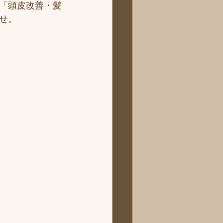
「頭皮改善・髪
せ。