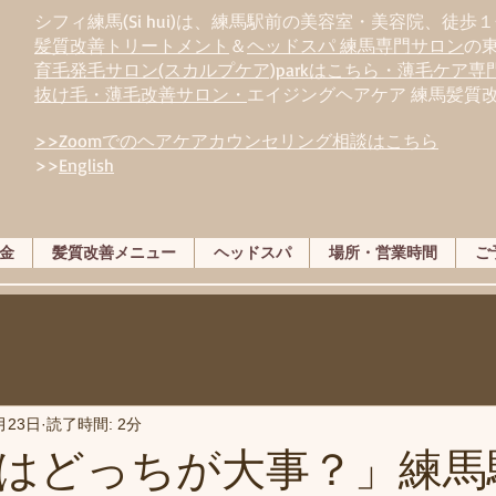
シフィ練馬(Si hui)は、
練
馬駅前の美容室・美容院、徒歩１
髪質改善トリートメント
＆
ヘッドスパ 練馬専門サロン
の
育毛発毛サロン(スカルプケア)parkはこちら・薄毛ケア
抜け毛・薄毛改善サロン・
エイジングヘアケア 練馬髪質
>>Zoomでのヘアケアカウンセリング相談はこちら
>>
English
金
髪質改善メニュー
ヘッドスパ
場所・営業時間
ご
月23日
読了時間: 2分
はどっちが大事？」練馬