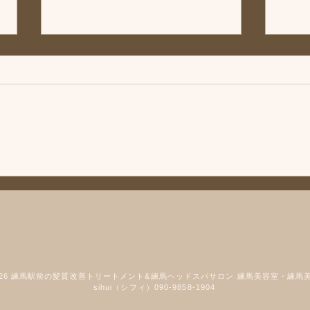
「次回は」練馬髪質改善トリ
◆「
ートメント＆エイジングヘア
トリ
ケア・ヘッドスパ練馬専門サ
ヘア
こんにちは、練馬髪質改善トリー
こん
ロン/練馬美容室、練馬美容院
門サ
トメント＆ヘッドスパ練馬専門サ
トメ
シフィ(sihui)
容院シ
ロン/練馬美容室、練馬美容院シ
ロン
フィ(sihui)です。 次回の休業日は
フィ(
8/12とさせていただきます。 よ
ケア
ろしくお願いいたします。 髪に
てい
お悩みの方やお困りの場合は練馬
品メ
駅北口から近い駅近の美容室「髪
りま
質改善トリートメント & 練馬ヘ
ーや
ッドスパ専門店」美容室シフィ練
でき
馬までご相談くださいませ。 髪
なく
2026 練馬駅前の髪質改善トリートメント&練馬ヘッドスパサロン 練馬美容室・練馬
質改善トリートメント&練馬ヘッ
購入
sihui（シフィ）090-9858-1904
ドスパ サロン 練馬の美
にご