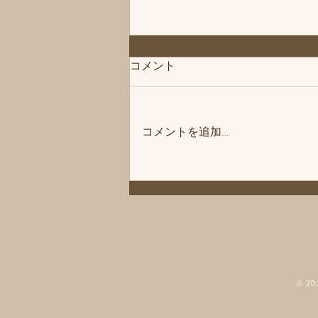
コメント
コメントを追加…
「次回は」練馬髪質改善トリ
ートメント＆エイジングヘア
ケア・ヘッドスパ練馬専門サ
ロン/練馬美容室、練馬美容院
シフィ(sihui)
© 