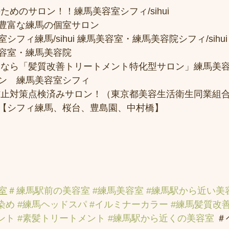
ためのサロン！！練馬美容室シフィ/sihui 
豊富な練馬の個室サロン
フィ練馬/sihui 練馬美容室・練馬美容院シフィ/sihui
容室・練馬美容院
トなら「髪質改善トリートメント特化型サロン」練馬美
ン　練馬美容室シフィ
防止対策点検済みサロン！（東京都美容生活衛生同業組合
【シフィ練馬、桜台、豊島園、中村橋】
室
＃練馬駅前の美容室
#練馬美容室
#練馬駅から近い美
染め
#練馬ヘッドスパ
#イルミナーカラー
#練馬髪質改
ント
#素髪トリートメント
#練馬駅から近くの美容室
 