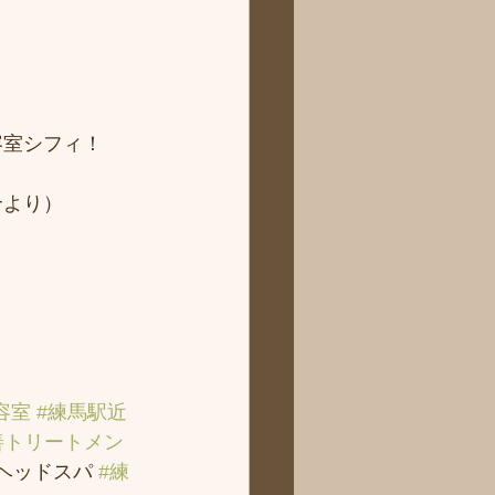
 
容室シフィ！
より） 
容室
#練馬駅近
善トリートメン
＃ヘッドスパ 
#練