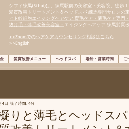
シフィ練馬(Si hui)は、
練
馬駅前の美容室・美容院、徒歩１
髪質改善トリートメント
＆
ヘッドスパ 練馬専門サロン
の
ヒト幹細胞エイジングヘアケア 育毛ケア・薄毛ケア専門
抜け毛・薄毛改善美容室・
エイジングヘアケア 練馬髪質
>>Zoomでのヘアケアカウンセリング相談はこちら
>>
English
金
髪質改善メニュー
ヘッドスパ
場所・営業時間
ご
月4日
読了時間: 4分
凝りと薄毛とヘッドスパ