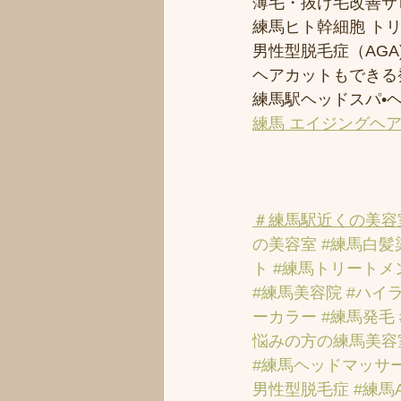
薄毛・抜け毛改善サ
練馬ヒト幹細胞 ト
男性型脱毛症（AGA)
ヘアカットもできる
練馬駅ヘッドスパ•
練馬 エイジングヘ
＃練馬駅近くの美容
の美容室
#練馬白髪
ト
#練馬トリートメ
#練馬美容院
#ハイ
ーカラー
#練馬発毛
悩みの方の練馬美容
#練馬ヘッドマッサ
男性型脱毛症
#練馬