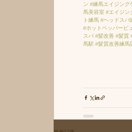
ン
#練馬エイジング
馬美容室
#エイジン
ト練馬
#ヘッドスパ
#ホットペッパービ
スパ
#髪改善
#髪質
馬駅
#髪質改善練馬