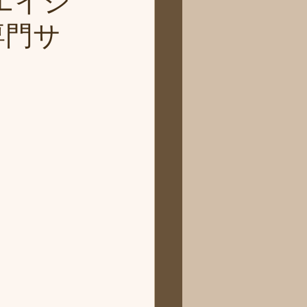
エイジ
専門サ