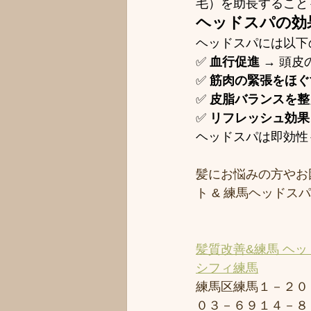
毛）を助長すること
ヘッドスパの効
ヘッドスパには以下
✅ 
血行促進
 → 頭
✅ 
筋肉の緊張をほぐ
✅ 
皮脂バランスを整
✅ 
リフレッシュ効果
ヘッドスパは即効性
髪にお悩みの方やお
ト & 練馬ヘッド
髪質改善&練馬 ヘッ
シフィ練馬
練馬区練馬１－２０
０３－６９１４－８