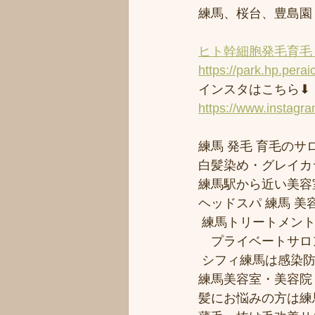
練馬、桜台、豊島園
ヒト幹細胞発毛育毛 
https://park.hp.perai
インスタはこちら⬇︎
https://www.instagr
練馬 発毛 育毛のサロ
白髪染め・グレイカ
練馬駅から近い美容室シ
ヘッドスパ 練馬 美
 練馬トリートメン
　プライベートサロ
 シフィ練馬は感染
練馬美容室・美容院
髪にお悩みの方は練馬