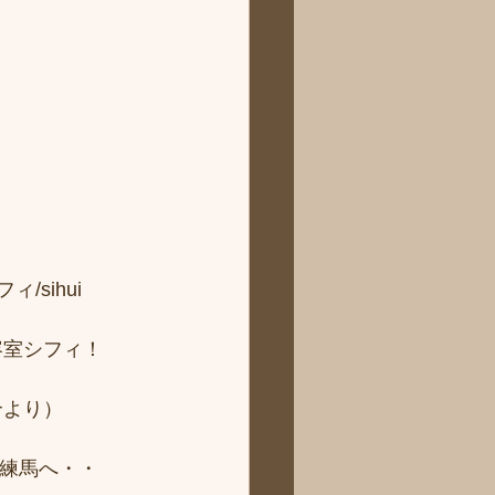
sihui 
容室シフィ！
より） 
ィ練馬へ・・