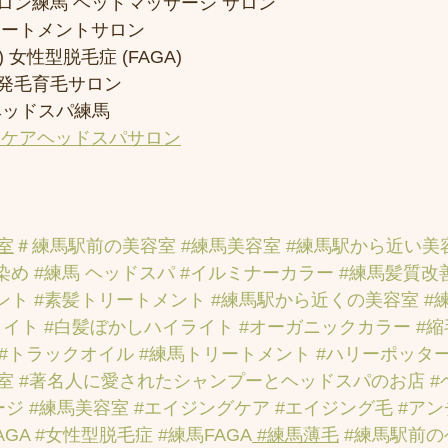
ロン練馬 ヘッドマッサージ サロン
リートメントサロン
 女性型脱毛症 (FAGA)
発毛育毛サロン
ヘッドスパ練馬
アケアヘッドスパサロン
室
＃練馬駅前の美容室
#練馬美容室
#練馬駅から近い美
染め
#練馬 ヘッドスパ
#イルミナーカラー
#練馬髪質改
ント
#素髪トリートメント
#練馬駅から近くの美容室
#
ライト
#白髪ぼかしハイライト
#オーガニックカラー
#
#トラックオイル
#練馬トリートメント
#ハリーポッタ
室
#著名人に愛されたシャンプーとヘッドスパのお店
#
ージ
#練馬美容室
#エイジングケア
#エイジング毛
#ア
AGA
#女性型脱毛症
#練馬FAGA
 #練馬薄毛
#練馬駅前