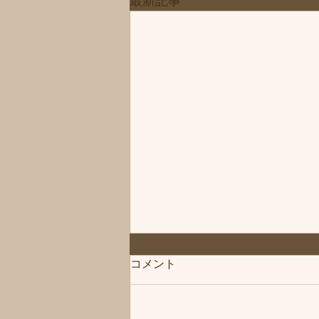
最新記事
◆「お知らせ」練馬髪質改善
コメント
トリートメント＆エイジング
ヘアケア・ヘッドスパ練馬専
こんにちは、練馬髪質改善トリー
門サロン/練馬美容室、練馬美