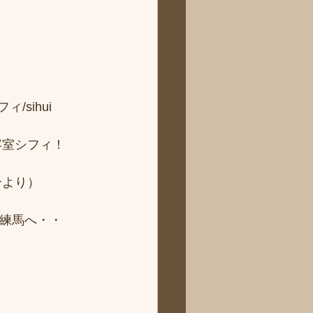
sihui 
容室シフィ！
より） 
ィ練馬へ・・