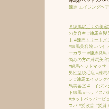
練馬駅ヘッドスパ•
練馬 エイジングヘ
＃練馬駅近くの美容
の美容室
#練馬白髪
ト
#練馬トリートメ
#練馬美容院
#ハイ
ーカラー
#練馬発毛
悩みの方の練馬美容
#練馬ヘッドマッサ
男性型脱毛症
#練馬
ン
#練馬エイジング
馬美容室
#エイジン
ト練馬
#ヘッドスパ
#ホットペッパービ
スパ
#髪改善
#髪質