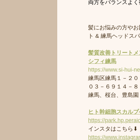
両方をバランスよく
髪にお悩みの方やお
ト & 練馬ヘッド
髪質改善トリートメ
シフィ練馬
https://www.si-hui-n
練馬区練馬１－２０
０３－６９１４－８
練馬、桜台、豊島園
ヒト幹細胞スカルプケ
https://park.hp.perai
インスタはこちら⬇︎
https://www.instagr