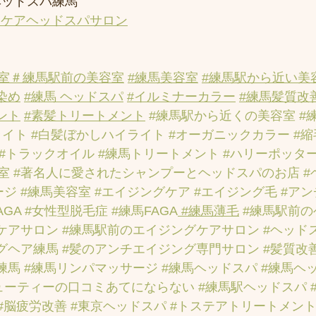
ヘッドスパ練馬
アケアヘッドスパサロン
室
＃練馬駅前の美容室
#練馬美容室
#練馬駅から近い美
染め
#練馬 ヘッドスパ
#イルミナーカラー
#練馬髪質改
ント
#素髪トリートメント
#練馬駅から近くの美容室
#
ライト
#白髪ぼかしハイライト
#オーガニックカラー
#
#トラックオイル
#練馬トリートメント
#ハリーポッタ
室
#著名人に愛されたシャンプーとヘッドスパのお店
#
ージ
#練馬美容室
#エイジングケア
#エイジング毛
#ア
AGA
#女性型脱毛症
#練馬FAGA
 #練馬薄毛
#練馬駅前
ケアサロン
#練馬駅前のエイジングケアサロン
#ヘッド
グヘア練馬
#髪のアンチエイジング専門サロン
#髪質改
練馬
#練馬リンパマッサージ
#練馬ヘッドスパ
#練馬ヘ
ューティーの口コミあてにならない
#練馬駅ヘッドスパ
#脳疲労改善
#東京ヘッドスパ
#トステアトリートメン