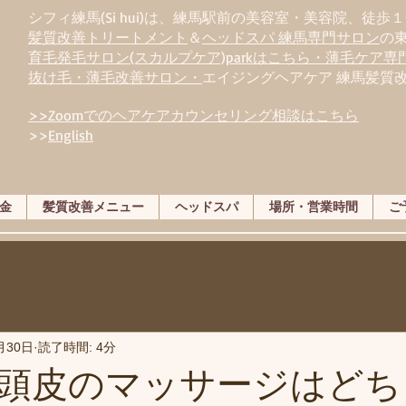
シフィ練馬(Si hui)は、
練
馬駅前の美容室・美容院、徒歩１
髪質改善トリートメント
＆
ヘッドスパ 練馬専門サロン
の
育毛発毛サロン(スカルプケア)parkはこちら・薄毛ケア
抜け毛・薄毛改善サロン・
エイジングヘアケア 練馬髪質
>>Zoomでのヘアケアカウンセリング相談はこちら
>>
English
金
髪質改善メニュー
ヘッドスパ
場所・営業時間
ご
月30日
読了時間: 4分
頭皮のマッサージはどち