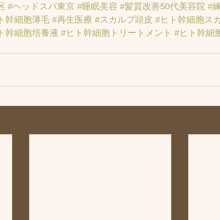
区
#ヘッドスパ東京
#睡眠美容
#髪質改善50代美容院
#
ト幹細胞薄毛
#再生医療
#スカルプ頭皮
#ヒト幹細胞ス
ト幹細胞培養液
#ヒト幹細胞トリートメント
#ヒト幹細