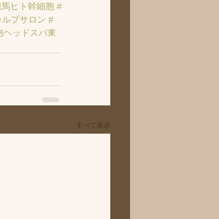
練馬ヒト幹細胞
#
カルプサロン
#
胞ヘッドスパ東
すべて表示