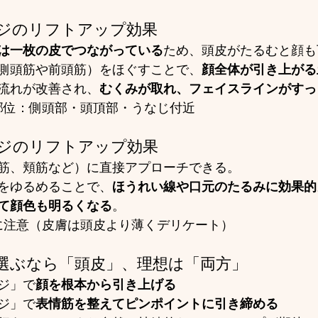
ージのリフトアップ効果
は一枚の皮でつながっている
ため、頭皮がたるむと顔も
側頭筋や前頭筋）をほぐすことで、
顔全体が引き上がる
流れが改善され、
むくみが取れ、フェイスラインがすっ
の部位：側頭部・頭頂部・うなじ付近
ージのリフトアップ効果
筋、頬筋など）に直接アプローチできる。
をゆるめることで、
ほうれい線や口元のたるみに効果的
て顔色も明るくなる
。
擦に注意（皮膚は頭皮より薄くデリケート）
選ぶなら「頭皮」、理想は「両方」
ジ」で
顔を根本から引き上げる
ジ」で
表情筋を整えてピンポイントに引き締める