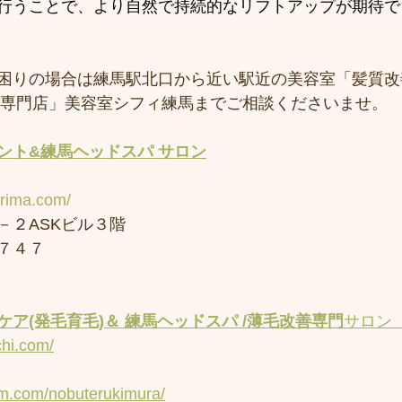
行うことで、より自然で持続的なリフトアップが期待で
困りの場合は練馬駅北口から近い駅近の美容室「髪質改
スパ専門店」美容室シフィ練馬までご相談くださいませ。
ント&練馬ヘッドスパ サロン
erima.com/
－２ASKビル３階
７４７
ア(発毛育毛)＆ 練馬ヘッドスパ /薄毛改善専門
サロン
chi.com/
am.com/nobuterukimura/