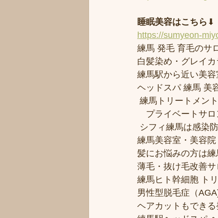
睡眠美容はこちら
⬇︎
https://sumyeon-mi
練馬 発毛 育毛のサロ
白髪染め・グレイカ
練馬駅から近い美容室シ
ヘッドスパ 練馬 美
 練馬トリートメン
　プライベートサロ
 シフィ練馬は感染
練馬美容室・美容院
髪にお悩みの方は練馬
薄毛・抜け毛改善サ
練馬ヒト幹細胞 ト
男性型脱毛症（AGA)
ヘアカットもできる