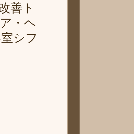
改善ト
ア・ヘ
容室シフ