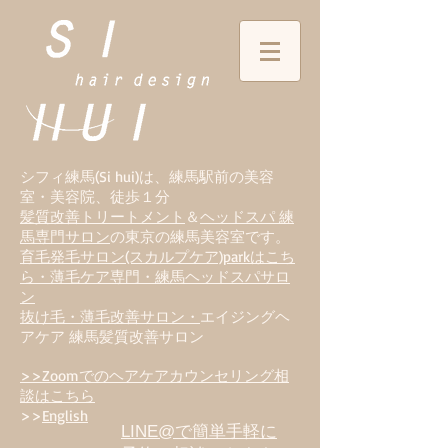
シフィ練馬(Si hui)は、
練
馬駅前の美容
室・美容院、徒歩１分
髪質改善トリートメント
＆
ヘッドスパ 練
馬専門サロン
の東京の練馬美容室です。
育毛発毛サロン(スカルプケア)parkはこち
ら・薄毛ケア専門・練馬ヘッドスパサロ
ン
抜け毛・薄毛改善サロン・
エイジングヘ
アケア 練馬髪質改善サロン
>>Zoomでのヘアケアカウンセリング相
談はこちら
>>
English
LINE@で簡単手軽に