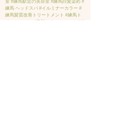
室
#練馬駅近の美容室
#練馬白髪染め
#
練馬 ヘッドスパ
#イルミナーカラー
#
練馬髪質改善トリートメント
#練馬ト
リートメント
#素髪トリートメント
#練
馬駅から近くの美容室
 ＃ヘッドスパ 
#
練馬美容院
 ＃ハイライト 
#白髪ぼかし
ハイライト
 ＃オーガニックカラー 
#縮
毛矯正
#インナーカラー
#イヤリングカ
ラー
#トラックオイル
#練馬トリートメ
ント
#ハリーポッターの街
 ＃髪のお悩
みの方の練馬 美容室 
#著名人に愛され
たシャンプー
・スパニストの店。#練
馬 