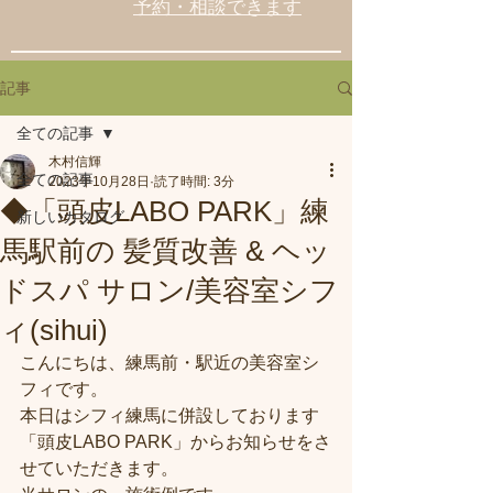
予約・相談できます
記事
全ての記事
木村信輝
全ての記事
2023年10月28日
読了時間: 3分
◆「頭皮LABO PARK」練
新しいカタログ
馬駅前の 髪質改善 & ヘッ
ドスパ サロン/美容室シフ
ィ(sihui)
こんにちは、練馬前・駅近の美容室シ
フィです。
本日はシフィ練馬に併設しております
「頭皮LABO PARK」からお知らせをさ
せていただきます。