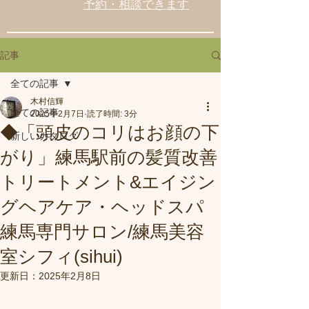
予約・相談できます
記事
全ての記事
木村信輝
全ての記事
2025年2月7日
読了時間: 3分
◆「頭皮のコリはお顔の下
新しいカタログ
がり」練馬駅前の髪質改善
トリートメント&エイジン
グヘアケア・ヘッドスパ
練馬専門サロン/練馬美容
室シフィ(sihui)
更新日：
2025年2月8日