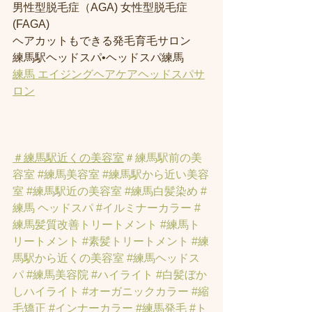
男性型脱毛症（AGA) 女性型脱毛症 
(FAGA)
ヘアカットもできる発毛育毛サロン
練馬駅ヘッドスパ•ヘッドスパ練馬
練馬 エイジングヘアケアヘッドスパサ
ロン
＃練馬駅近くの美容室
＃練馬駅前の美
容室
#練馬美容室
#練馬駅から近い美容
室
#練馬駅近の美容室
#練馬白髪染め
#
練馬 ヘッドスパ
#イルミナーカラー
#
練馬髪質改善トリートメント
#練馬ト
リートメント
#素髪トリートメント
#練
馬駅から近くの美容室
#練馬ヘッドス
パ
#練馬美容院
#ハイライト
#白髪ぼか
しハイライト
#オーガニックカラー
#縮
毛矯正
#インナーカラー
#練馬発毛
#ト