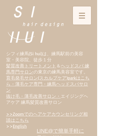
シフィ練馬(Si hui)は、
練
馬駅前の美容
室・美容院、徒歩１分
髪質改善トリートメント
＆
ヘッドスパ 練
馬専門サロン
の東京の練馬美容室です。
育毛発毛サロン(スカルプケア)parkはこち
ら・薄毛ケア専門・練馬ヘッドスパサロ
ン
抜け毛・薄毛改善サロン・
エイジングヘ
アケア 練馬髪質改善サロン
>>Zoomでのヘアケアカウンセリング相
談はこちら
>>
English
LINE@で簡単手軽に