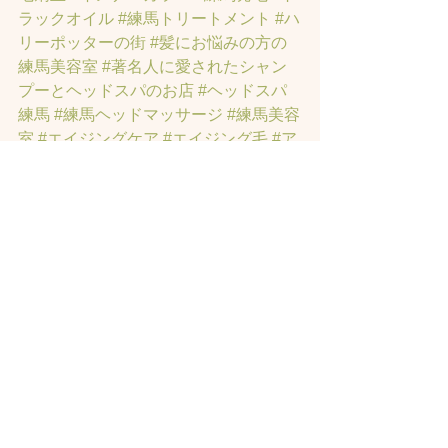
ラックオイル
#練馬トリートメント
#ハ
リーポッターの街
#髪にお悩みの方の
練馬美容室
#著名人に愛されたシャン
プーとヘッドスパのお店
#ヘッドスパ
練馬
#練馬ヘッドマッサージ
#練馬美容
室
#エイジングケア
#エイジング毛
#ア
ンチエイジング
#男性型脱毛症
#練馬
AGA
#女性型脱毛症
#練馬FAGA
 #練馬
薄毛
#練馬駅前のヘッドスパサロン
#練
馬エイジングケアサロン
#練馬駅前の
エイジングケアサロン
#ヘッドスパ練
馬駅
#練馬美容室
#エイジングヘア練
馬
#髪のアンチエイジング専門サロン
#
髪質改善トリートメント練馬
#ヘッド
スパ練馬
#練馬リンパマッサージ
#練馬
ヘッドスパ
#練馬ヘッドマッサージ
#ホ
ットペッパービューティーの口コミあ
てにならない
#練馬駅ヘッドスパ
#豊島