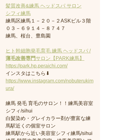
髪質改善&練馬 ヘッドスパ サロン
シフィ練馬
練馬区練馬１－２０－２ASKビル３階
０３－６９１４－８７４７
練馬、桜台、豊島園
ヒト幹細胞発毛育毛 練馬 ヘッドスパ /
薄毛改善専門
サロン【PARK練馬】
https://park.hp.peraichi.com/
インスタはこちら⬇︎
https://www.instagram.com/nobuterukim
ura/
練馬 発毛 育毛のサロン！！練馬美容室
シフィ/sihui 
白髪染め・グレイカラー剤が豊富な練
馬駅近くの個室サロン
練馬駅から近い美容室シフィ練馬/sihui 