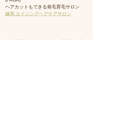
ヘアカットもできる発毛育毛サロン
練馬 エイジングヘアケアサロン
＃練馬駅近くの美容室
＃練馬駅前の美
容室
#練馬美容室
#練馬駅から近い美容
室
#練馬駅近の美容室
#練馬白髪染め
#
練馬 ヘッドスパ
#イルミナーカラー
#
練馬髪質改善トリートメント
#練馬ト
リートメント
#素髪トリートメント
#練
馬駅から近くの美容室
#練馬ヘッドス
パ
#練馬美容院
 ＃ハイライト 
#白髪ぼ
かしハイライト
 ＃オーガニックカラー 
#縮毛矯正
#インナーカラー
#練馬発毛
#トラックオイル
#練馬トリートメント
#ハリーポッターの街
#髪にお悩みの方
の練馬美容室
#著名人に愛されたシャ