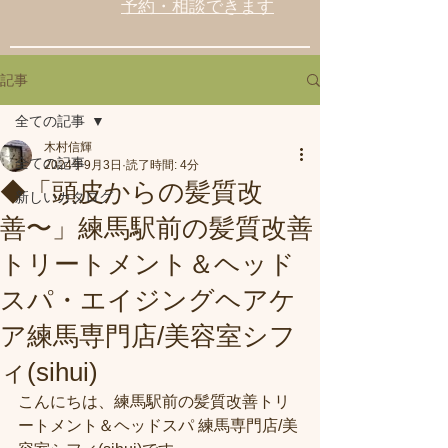
予約・相談できます
記事
全ての記事
木村信輝
全ての記事
2024年9月3日
読了時間: 4分
◆「頭皮からの髪質改
新しいカタログ
善〜」練馬駅前の髪質改善
トリートメント＆ヘッド
スパ・エイジングヘアケ
ア練馬専門店/美容室シフ
ィ(sihui)
こんにちは、練馬駅前の髪質改善トリ
ートメント＆ヘッドスパ 練馬専門店/美