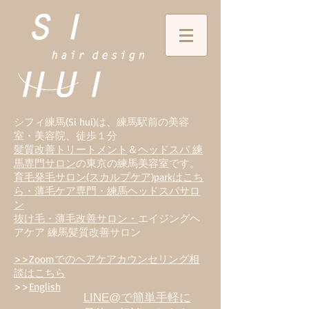
シフィ練馬(Si hui)は、
練
馬駅前の美容
室・美容院、徒歩１分
髪質改善トリートメント
＆
ヘッドスパ 練
馬専門サロン
の東京の練馬美容室です。
育毛発毛サロン(スカルプケア)parkはこち
ら・薄毛ケア専門・練馬ヘッドスパサロ
ン
抜け毛・薄毛改善サロン・
エイジングヘ
アケア 練馬髪質改善サロン
>>Zoomでのヘアケアカウンセリング相
談はこちら
>>
English
LINE@で簡単手軽に