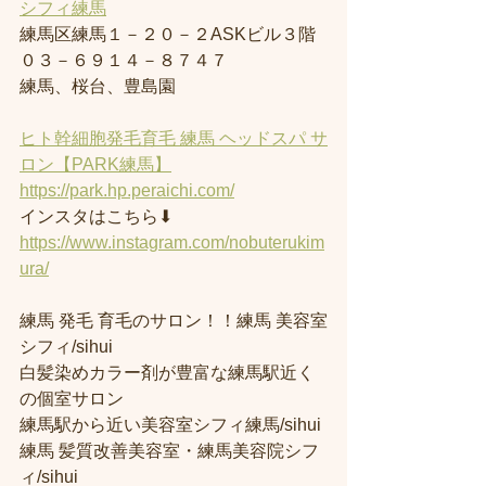
シフィ練馬
練馬区練馬１－２０－２ASKビル３階
０３－６９１４－８７４７
練馬、桜台、豊島園
ヒト幹細胞発毛育毛 練馬 ヘッドスパ サ
ロン【PARK練馬】
https://park.hp.peraichi.com/
インスタはこちら⬇︎
https://www.instagram.com/nobuterukim
ura/
練馬 発毛 育毛のサロン！！練馬 美容室
シフィ/sihui 
白髪染めカラー剤が豊富な練馬駅近く
の個室サロン
練馬駅から近い美容室シフィ練馬/sihui 
練馬 髪質改善美容室・練馬美容院シフ
ィ/sihui 