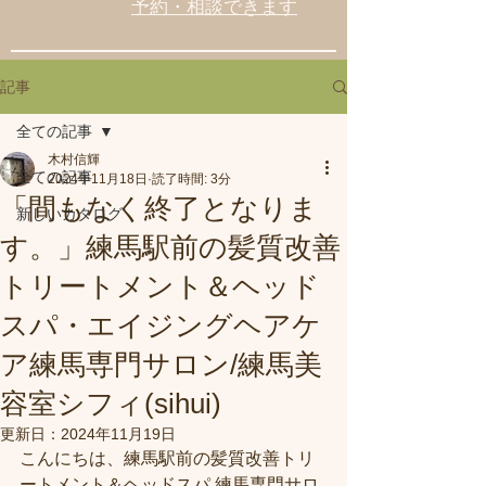
予約・相談できます
記事
全ての記事
木村信輝
全ての記事
2024年11月18日
読了時間: 3分
「間もなく終了となりま
新しいカタログ
す。」練馬駅前の髪質改善
トリートメント＆ヘッド
スパ・エイジングヘアケ
ア練馬専門サロン/練馬美
容室シフィ(sihui)
更新日：
2024年11月19日
こんにちは、練馬駅前の髪質改善トリ
ートメント＆ヘッドスパ 練馬専門サロ