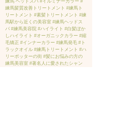
練馬 ヘッドスパ
#イルミナーカラー
#
練馬髪質改善トリートメント
#練馬ト
リートメント
#素髪トリートメント
#練
馬駅から近くの美容室
#練馬ヘッドス
パ
#練馬美容院
#ハイライト
#白髪ぼか
しハイライト
#オーガニックカラー
#縮
毛矯正
#インナーカラー
#練馬発毛
#ト
ラックオイル
#練馬トリートメント
#ハ
リーポッターの街
#髪にお悩みの方の
練馬美容室
#著名人に愛されたシャン
プーとヘッドスパのお店
#ヘッドスパ
練馬
#練馬ヘッドマッサージ
#練馬美容
室
#エイジングケア
#エイジング毛
#ア
ンチエイジング
#男性型脱毛症
#練馬
AGA
#女性型脱毛症
#練馬FAGA
 #練馬
薄毛
#練馬駅前のヘッドスパサロン
#練
馬エイジングケアサロン
#練馬駅前の
エイジングケアサロン
#ヘッドスパ練
馬駅
#練馬美容室
#エイジングヘア練