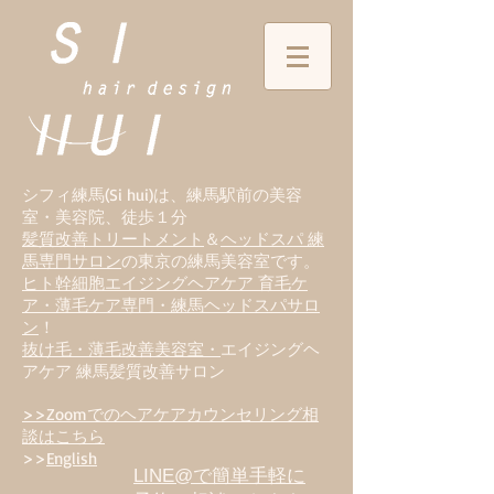
シフィ練馬(Si hui)は、
練
馬駅前の美容
室・美容院、徒歩１分
髪質改善トリートメント
＆
ヘッドスパ 練
馬専門サロン
の東京の練馬美容室です。
ヒト幹細胞エイジングヘアケア 育毛ケ
ア・薄毛ケア専門・練馬ヘッドスパサロ
ン
！
抜け毛・薄毛改善美容室・
エイジングヘ
アケア 練馬髪質改善サロン
>>Zoomでのヘアケアカウンセリング相
談はこちら
>>
English
LINE@で簡単手軽に