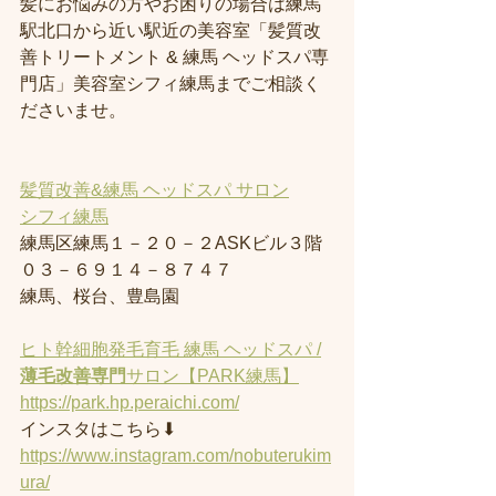
髪にお悩みの方やお困りの場合は練馬
駅北口から近い駅近の美容室「髪質改
善トリートメント & 練馬 ヘッドスパ専
門店」美容室シフィ練馬までご相談く
ださいませ。
髪質改善&練馬 ヘッドスパ サロン
シフィ練馬
練馬区練馬１－２０－２ASKビル３階
０３－６９１４－８７４７
練馬、桜台、豊島園
ヒト幹細胞発毛育毛 練馬 ヘッドスパ /
薄毛改善専門
サロン【PARK練馬】
https://park.hp.peraichi.com/
インスタはこちら⬇︎
https://www.instagram.com/nobuterukim
ura/