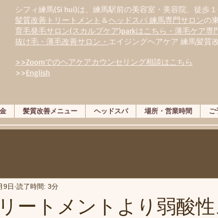
シフィ練馬(Si hui)は、
練
馬駅前の美容室・美容院、徒歩１
髪質改善トリートメント
＆
ヘッドスパ 練馬専門サロン
の
育毛発毛サロン(スカルプケア)parkはこちら・薄毛ケア
抜け毛・薄毛改善サロン・
エイジングヘアケア 練馬髪質
>>Zoomでのヘアケアカウンセリング相談はこちら
>>
English
金
髪質改善メニュー
ヘッドスパ
場所・営業時間
ご
月9日
読了時間: 3分
リートメントより弱酸性