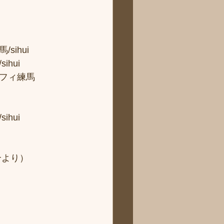
hui 
ui 
フィ練馬
hui
より） 