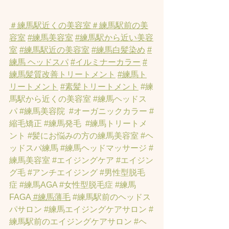
＃練馬駅近くの美容室
＃練馬駅前の美
容室
#練馬美容室
#練馬駅から近い美容
室
#練馬駅近の美容室
#練馬白髪染め
#
練馬 ヘッドスパ
#イルミナーカラー
#
練馬髪質改善トリートメント
#練馬ト
リートメント
#素髪トリートメント
#練
馬駅から近くの美容室
#練馬ヘッドス
パ
#練馬美容院
#オーガニックカラー
#
縮毛矯正
#練馬発毛
#練馬トリートメ
ント
#髪にお悩みの方の練馬美容室
#ヘ
ッドスパ練馬
#練馬ヘッドマッサージ
#
練馬美容室
#エイジングケア
#エイジン
グ毛
#アンチエイジング
#男性型脱毛
症
#練馬AGA
#女性型脱毛症
#練馬
FAGA
 #練馬薄毛
#練馬駅前のヘッドス
パサロン
#練馬エイジングケアサロン
#
練馬駅前のエイジングケアサロン
#ヘ