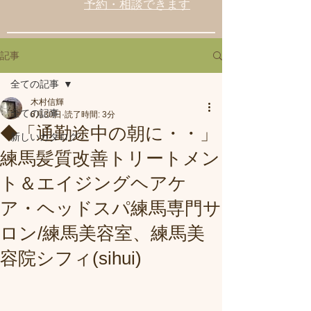
予約・相談できます
記事
全ての記事
木村信輝
全ての記事
6月30日
読了時間: 3分
◆「通勤途中の朝に・・」
新しいカタログ
練馬髪質改善トリートメン
ト＆エイジングヘアケ
ア・ヘッドスパ練馬専門サ
ロン/練馬美容室、練馬美
容院シフィ(sihui)