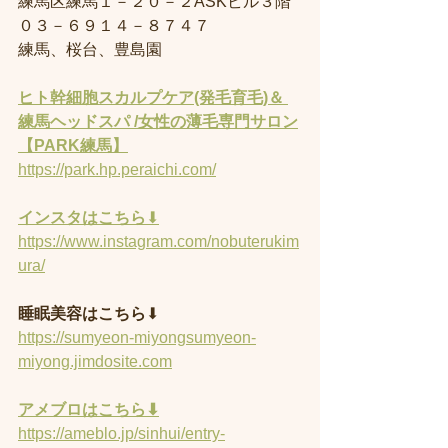
練馬区練馬１－２０－２ASKビル３階
０３－６９１４－８７４７
練馬、桜台、豊島園
ヒト幹細胞スカルプケア(発毛育毛)＆ 
練馬ヘッドスパ /女性の薄毛専門サロン
【PARK練馬】
https://park.hp.peraichi.com/
インスタはこちら
⬇︎
https://www.instagram.com/nobuterukim
ura/
睡眠美容はこちら
⬇︎
https://sumyeon-miyongsumyeon-
miyong.jimdosite.com
アメブロはこちら⬇︎
https://ameblo.jp/sinhui/entry-