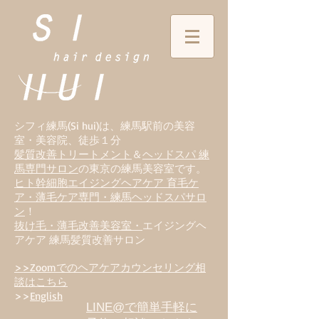
シフィ練馬(Si hui)は、
練
馬駅前の美容
室・美容院、徒歩１分
髪質改善トリートメント
＆
ヘッドスパ 練
馬専門サロン
の東京の練馬美容室です。
ヒト幹細胞エイジングヘアケア 育毛ケ
ア・薄毛ケア専門・練馬ヘッドスパサロ
ン
！
抜け毛・薄毛改善美容室・
エイジングヘ
アケア 練馬髪質改善サロン
>>Zoomでのヘアケアカウンセリング相
談はこちら
>>
English
LINE@で簡単手軽に