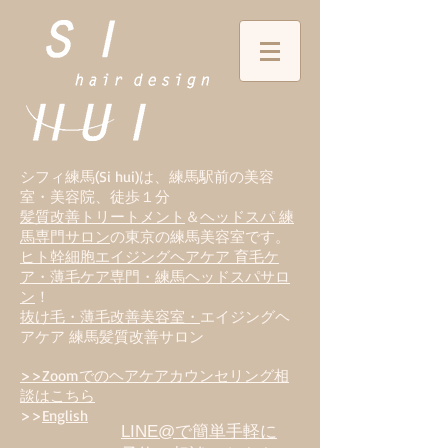
シフィ練馬(Si hui)は、
練
馬駅前の美容
室・美容院、徒歩１分
髪質改善トリートメント
＆
ヘッドスパ 練
馬専門サロン
の東京の練馬美容室です。
ヒト幹細胞エイジングヘアケア 育毛ケ
ア・薄毛ケア専門・練馬ヘッドスパサロ
ン
！
抜け毛・薄毛改善美容室・
エイジングヘ
アケア 練馬髪質改善サロン
>>Zoomでのヘアケアカウンセリング相
談はこちら
>>
English
LINE@で簡単手軽に