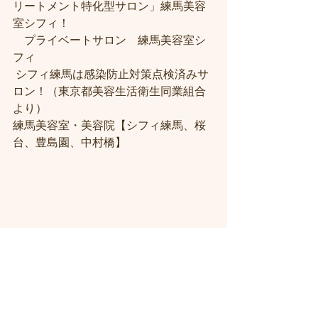
リートメント特化型サロン」練馬美容
室シフィ！
　プライベートサロン　練馬美容室シ
フィ
 シフィ練馬は感染防止対策点検済みサ
ロン！（東京都美容生活衛生同業組合
より） 
練馬美容室・美容院【シフィ練馬、桜
台、豊島園、中村橋】
＃練馬駅近くの美容室
＃練馬駅前の美
容室
#練馬美容室
#練馬駅から近い美容
室
#練馬駅近の美容室
#練馬白髪染め
#
練馬ヘッドスパ
#イルミナーカラー
#練
馬髪質改善トリートメント
#練馬トリ