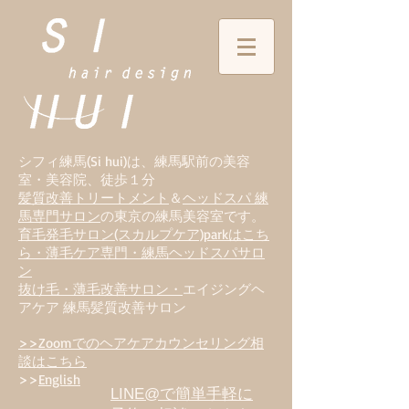
シフィ練馬(Si hui)は、
練
馬駅前の美容
室・美容院、徒歩１分
髪質改善トリートメント
＆
ヘッドスパ 練
馬専門サロン
の東京の練馬美容室です。
育毛発毛サロン(スカルプケア)parkはこち
ら・薄毛ケア専門・練馬ヘッドスパサロ
ン
抜け毛・薄毛改善サロン・
エイジングヘ
アケア 練馬髪質改善サロン
>>Zoomでのヘアケアカウンセリング相
談はこちら
>>
English
LINE@で簡単手軽に