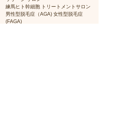
練馬ヒト幹細胞 トリートメントサロン
男性型脱毛症（AGA) 女性型脱毛症 
(FAGA)
ヘアカットもできる発毛育毛サロン
練馬駅ヘッドスパ•ヘッドスパ練馬
練馬 エイジングヘアケアヘッドスパサ
ロン
＃練馬駅近くの美容室
＃練馬駅前の美
容室
#練馬美容室
#練馬駅から近い美容
室
#練馬駅近の美容室
#練馬白髪染め
#
練馬 ヘッドスパ
#イルミナーカラー
#
練馬髪質改善トリートメント
#練馬ト
リートメント
#素髪トリートメント
#練
馬駅から近くの美容室
#練馬ヘッドス
パ
#練馬美容院
#オーガニックカラー
#
縮毛矯正
#練馬発毛
#練馬トリートメ