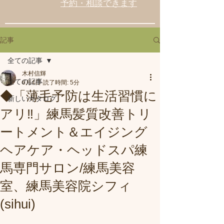
予約・相談できます
記事
全ての記事
木村信輝
全ての記事
6月4日
読了時間: 5分
◆「薄毛予防は生活習慣に
新しいカタログ
アリ‼️」練馬髪質改善トリ
ートメント＆エイジング
ヘアケア・ヘッドスパ練
馬専門サロン/練馬美容
室、練馬美容院シフィ
(sihui)