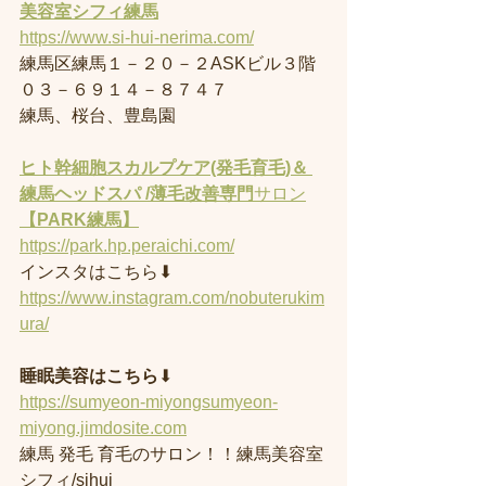
美容室
シフィ練馬
https://www.si-hui-nerima.com/
練馬区練馬１－２０－２ASKビル３階
０３－６９１４－８７４７
練馬、桜台、豊島園
ヒト幹細胞スカルプケア(発毛育毛)＆ 
練馬ヘッドスパ /薄毛改善専門
サロン
【PARK練馬】
https://park.hp.peraichi.com/
インスタはこちら⬇︎
https://www.instagram.com/nobuterukim
ura/
睡眠美容はこちら
⬇︎
https://sumyeon-miyongsumyeon-
miyong.jimdosite.com
練馬 発毛 育毛のサロン！！練馬美容室
シフィ/sihui 