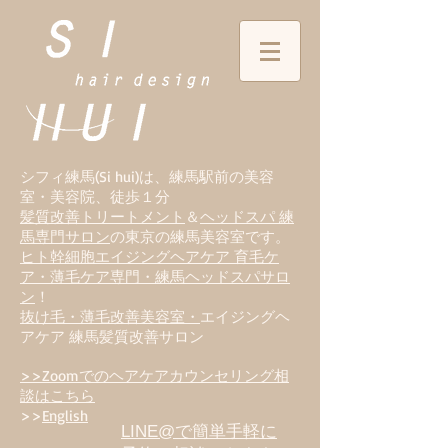
シフィ練馬(Si hui)は、
練
馬駅前の美容
室・美容院、徒歩１分
髪質改善トリートメント
＆
ヘッドスパ 練
馬専門サロン
の東京の練馬美容室です。
ヒト幹細胞エイジングヘアケア 育毛ケ
ア・薄毛ケア専門・練馬ヘッドスパサロ
ン
！
抜け毛・薄毛改善美容室・
エイジングヘ
アケア 練馬髪質改善サロン
>>Zoomでのヘアケアカウンセリング相
談はこちら
>>
English
LINE@で簡単手軽に