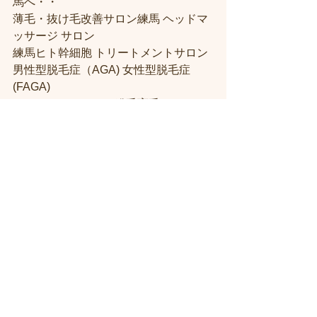
馬へ・・
薄毛・抜け毛改善サロン練馬 ヘッドマ
ッサージ サロン
練馬ヒト幹細胞 トリートメントサロン
男性型脱毛症（AGA) 女性型脱毛症 
(FAGA)
ヘアカットもできる発毛育毛サロン
練馬駅ヘッドスパ•ヘッドスパ練馬
練馬 エイジングヘアケアヘッドスパサ
ロン
＃練馬駅近くの美容室
＃練馬駅前の美
容室
#練馬美容室
#練馬駅から近い美容
室
#練馬駅近の美容室
#練馬白髪染め
#
練馬 ヘッドスパ
#イルミナーカラー
#
練馬髪質改善トリートメント
#練馬ト
リートメント
#素髪トリートメント
#練
馬駅から近くの美容室
#練馬ヘッドス