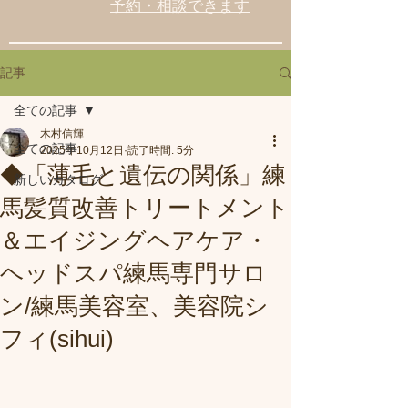
予約・相談できます
記事
全ての記事
木村信輝
全ての記事
2025年10月12日
読了時間: 5分
◆「薄毛と遺伝の関係」練
新しいカタログ
馬髪質改善トリートメント
＆エイジングヘアケア・
ヘッドスパ練馬専門サロ
ン/練馬美容室、美容院シ
フィ(sihui)