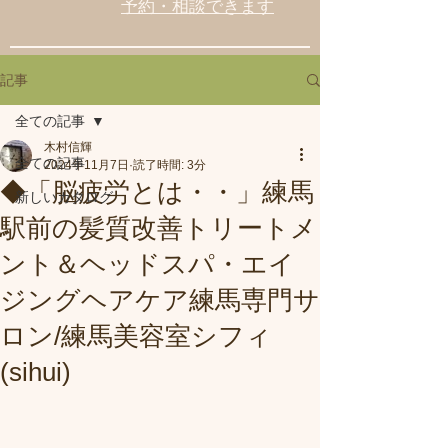
予約・相談できます
記事
全ての記事
木村信輝
全ての記事
2024年11月7日
読了時間: 3分
◆「脳疲労とは・・」練馬
新しいカタログ
駅前の髪質改善トリートメ
ント＆ヘッドスパ・エイ
ジングヘアケア練馬専門サ
ロン/練馬美容室シフィ
(sihui)