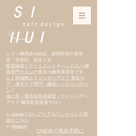
シフィ練馬(Si hui)は、
練
馬駅前の美容
室・美容院、徒歩１分
髪質改善トリートメント
＆
ヘッドスパ 練
馬専門サロン
の東京の練馬美容室です。
ヒト幹細胞エイジングヘアケア 育毛ケ
ア・薄毛ケア専門・練馬ヘッドスパサロ
ン
！
抜け毛・薄毛改善美容室・
エイジングヘ
アケア 練馬髪質改善サロン
>>Zoomでのヘアケアカウンセリング相
談はこちら
>>
English
LINE@で簡単手軽に