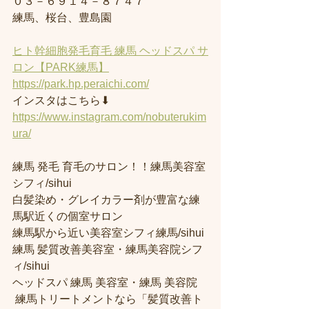
０３－６９１４－８７４７
練馬、桜台、豊島園
ヒト幹細胞発毛育毛 練馬 ヘッドスパ サ
ロン【PARK練馬】
https://park.hp.peraichi.com/
インスタはこちら⬇︎
https://www.instagram.com/nobuterukim
ura/
練馬 発毛 育毛のサロン！！練馬美容室
シフィ/sihui 
白髪染め・グレイカラー剤が豊富な練
馬駅近くの個室サロン
練馬駅から近い美容室シフィ練馬/sihui 
練馬 髪質改善美容室・練馬美容院シフ
ィ/sihui 
ヘッドスパ 練馬 美容室・練馬 美容院
 練馬トリートメントなら「髪質改善ト