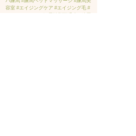
パ練馬
#練馬ヘッドマッサージ
#練馬美
容室
#エイジングケア
#エイジング毛
#
アンチエイジング
#男性型脱毛症
#練馬
AGA
#女性型脱毛症
#練馬FAGA
 #練馬
薄毛
#練馬駅前のヘッドスパサロン
#練
馬エイジングケアサロン
#練馬駅前の
エイジングケアサロン
#ヘッドスパ練
馬駅
#練馬美容室
#エイジングヘア練
馬
#髪のアンチエイジング専門サロン
#
髪質改善トリートメント練馬
#ヘッド
スパ練馬
#練馬リンパマッサージ
#練馬
ヘッドスパ
#練馬ヘッドマッサージ
#ホ
ットペッパービューティーの口コミあ
てにならない
#練馬駅ヘッドスパ
#豊島
園ヘッドスパ
#髪改善
#髪質
#脳疲労改
善
#東京ヘッドスパ
#トステアトリート
メント
#ヘッドスパ練馬駅