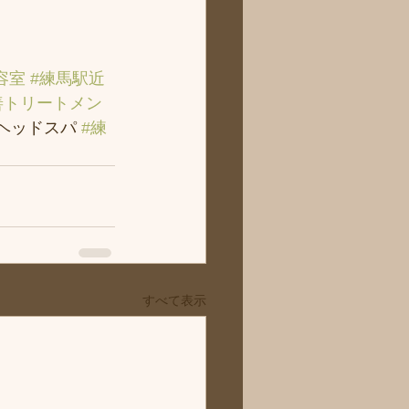
容室
#練馬駅近
善トリートメン
＃ヘッドスパ 
#練
すべて表示