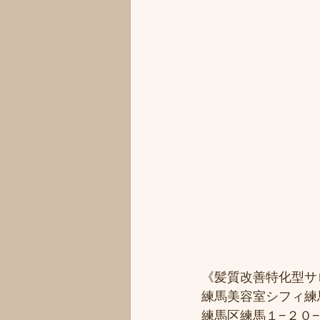
《髪質改善特化型サ
練馬美容室シフィ練馬/
練馬区練馬１−２０−