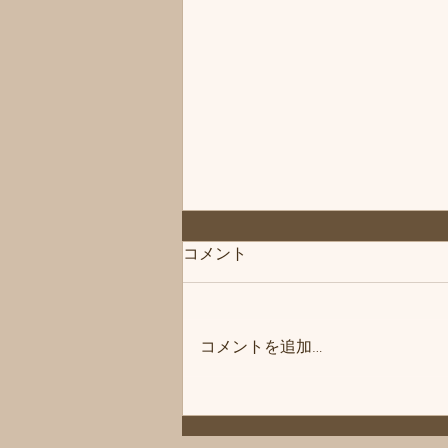
◆「お知らせ」練馬髪質改善
コメント
トリートメント＆エイジング
ヘアケア・ヘッドスパ練馬専
こんにちは、練馬髪質改善トリー
門サロン/練馬美容室、練馬美
トメント＆ヘッドスパ練馬専門サ
容院シフィ(sihui)
コメントを追加…
ロン/練馬美容室、練馬美容院シ
フィ(sihui)です。 当サロンのヘア
ケア商品をいつもご購入いただい
ているお客様にお知らせです❗️ 商