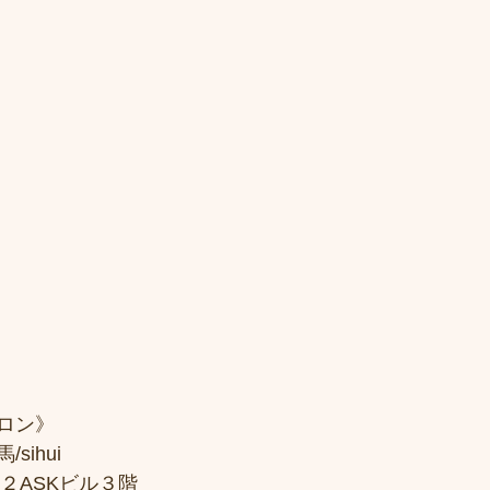
ロン》
sihui
２ASKビル３階