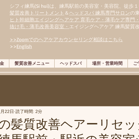
シフィ練馬(Si hui)は、
練
馬駅前の美容室・美容院、徒歩１
髪質改善トリートメント
＆
ヘッドスパ 練馬専門サロン
の
ヒト幹細胞エイジングヘアケア 育毛ケア・薄毛ケア専門
抜け毛・薄毛改善美容室・
エイジングヘアケア 練馬髪質
>>Zoomでのヘアケアカウンセリング相談はこちら
>>
English
金
髪質改善メニュー
ヘッドスパ
場所・営業時間
ご
1月22日
読了時間: 2分
の髪質改善ヘアーリセッ