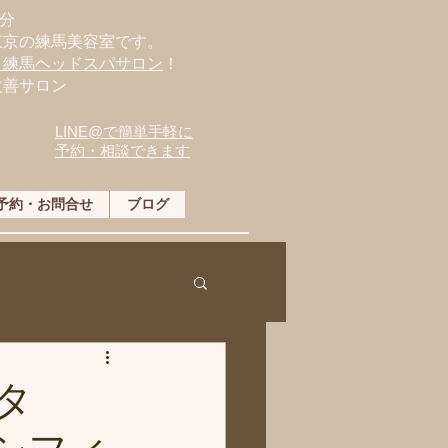
分
東京の練馬美容室です。
・練馬ヘッドスパサロン
！
改善サロン
LINE@で簡単手軽に
予約・相談できます
予約・お問合せ
ブログ
タ