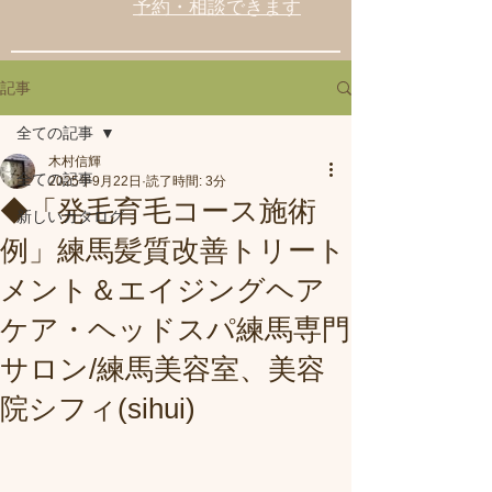
予約・相談できます
記事
全ての記事
木村信輝
全ての記事
2025年9月22日
読了時間: 3分
◆「発毛育毛コース施術
新しいカタログ
例」練馬髪質改善トリート
メント＆エイジングヘア
ケア・ヘッドスパ練馬専門
サロン/練馬美容室、美容
院シフィ(sihui)