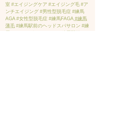
室
#エイジングケア
#エイジング毛
#ア
ンチエイジング
#男性型脱毛症
#練馬
AGA
#女性型脱毛症
#練馬FAGA
 #練馬
薄毛
#練馬駅前のヘッドスパサロン
#練
馬エイジングケアサロン
#練馬駅前の
エイジングケアサロン
#ヘッドスパ練
馬駅
#練馬美容室
#エイジングヘア練
馬
#髪のアンチエイジング専門サロン
#
髪質改善トリートメント練馬
#ヘッド
スパ練馬
#練馬リンパマッサージ
#練馬
ヘッドスパ
#練馬ヘッドマッサージ
#ホ
ットペッパービューティーの口コミあ
てにならない
#練馬駅ヘッドスパ
#豊島
園ヘッドスパ
#髪改善
#髪質
#脳疲労改
善
#東京ヘッドスパ
#トステアトリート
メント
#ヘッドスパ練馬駅
#髪質改善練
馬区
#ヘッドスパ東京
#睡眠美容
#髪質
改善50代美容院
#練馬ヒト幹細胞
#東京
ヒト幹細胞
#ヒト幹細胞薄毛
#再生医