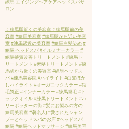
練馬 エイジングヘアケアヘッドスパサ
ロン
＃練馬駅近くの美容室
＃練馬駅前の美
容室
#練馬美容室
#練馬駅から近い美容
室
#練馬駅近の美容室
#練馬白髪染め
#
練馬 ヘッドスパ
#イルミナーカラー
#
練馬髪質改善トリートメント
#練馬ト
リートメント
#素髪トリートメント
#練
馬駅から近くの美容室
#練馬ヘッドス
パ
#練馬美容院
#ハイライト
#白髪ぼか
しハイライト
#オーガニックカラー
#縮
毛矯正
#インナーカラー
#練馬発毛
#ト
ラックオイル
#練馬トリートメント
#ハ
リーポッターの街
#髪にお悩みの方の
練馬美容室
#著名人に愛されたシャン
プーとヘッドスパのお店
#ヘッドスパ
練馬
#練馬ヘッドマッサージ
#練馬美容