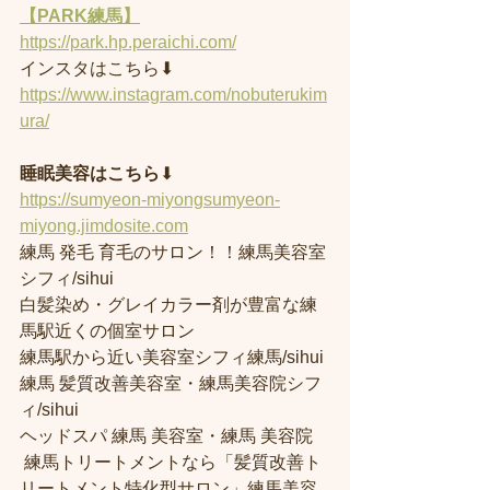
【PARK練馬】
https://park.hp.peraichi.com/
インスタはこちら⬇︎
https://www.instagram.com/nobuterukim
ura/
睡眠美容はこちら
⬇︎
https://sumyeon-miyongsumyeon-
miyong.jimdosite.com
練馬 発毛 育毛のサロン！！練馬美容室
シフィ/sihui 
白髪染め・グレイカラー剤が豊富な練
馬駅近くの個室サロン
練馬駅から近い美容室シフィ練馬/sihui 
練馬 髪質改善美容室・練馬美容院シフ
ィ/sihui 
ヘッドスパ 練馬 美容室・練馬 美容院
 練馬トリートメントなら「髪質改善ト
リートメント特化型サロン」練馬美容