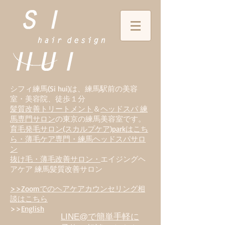
シフィ練馬(Si hui)は、
練
馬駅前の美容
室・美容院、徒歩１分
髪質改善トリートメント
＆
ヘッドスパ 練
馬専門サロン
の東京の練馬美容室です。
育毛発毛サロン(スカルプケア)parkはこち
ら・薄毛ケア専門・練馬ヘッドスパサロ
ン
抜け毛・薄毛改善サロン・
エイジングヘ
アケア 練馬髪質改善サロン
>>Zoomでのヘアケアカウンセリング相
談はこちら
>>
English
LINE@で簡単手軽に