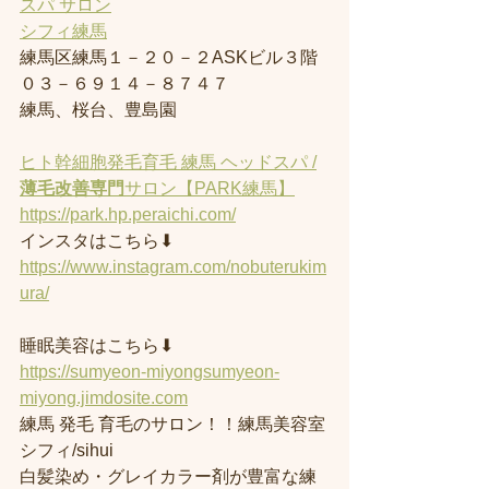
スパ サロン
シフィ練馬
練馬区練馬１－２０－２ASKビル３階
０３－６９１４－８７４７
練馬、桜台、豊島園
ヒト幹細胞発毛育毛 練馬 ヘッドスパ /
薄毛改善専門
サロン【PARK練馬】
https://park.hp.peraichi.com/
インスタはこちら⬇︎
https://www.instagram.com/nobuterukim
ura/
睡眠美容はこちら⬇︎
https://sumyeon-miyongsumyeon-
miyong.jimdosite.com
練馬 発毛 育毛のサロン！！練馬美容室
シフィ/sihui 
白髪染め・グレイカラー剤が豊富な練