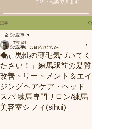
予約・相談できます
記事
全ての記事
木村信輝
全ての記事
2025年6月25日
読了時間: 3分
◆「男性の薄毛気づいてく
新しいカタログ
ださい！」練馬駅前の髪質
改善トリートメント＆エイ
ジングヘアケア・ヘッド
スパ 練馬専門サロン/練馬
美容室シフィ(sihui)