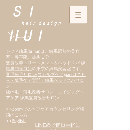
シフィ練馬(Si hui)は、
練
馬駅前の美容
室・美容院、徒歩１分
髪質改善トリートメント
＆
ヘッドスパ 練
馬専門サロン
の東京の練馬美容室です。
育毛発毛サロン(スカルプケア)parkはこち
ら・薄毛ケア専門・練馬ヘッドスパサロ
ン
抜け毛・薄毛改善サロン・
エイジングヘ
アケア 練馬髪質改善サロン
>>Zoomでのヘアケアカウンセリング相
談はこちら
>>
English
LINE@で簡単手軽に