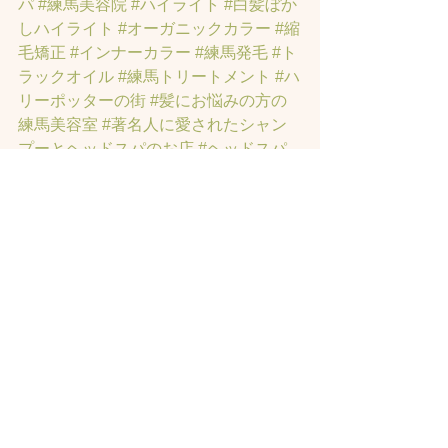
パ
#練馬美容院
#ハイライト
#白髪ぼか
しハイライト
#オーガニックカラー
#縮
毛矯正
#インナーカラー
#練馬発毛
#ト
ラックオイル
#練馬トリートメント
#ハ
リーポッターの街
#髪にお悩みの方の
練馬美容室
#著名人に愛されたシャン
プーとヘッドスパのお店
#ヘッドスパ
練馬
#練馬ヘッドマッサージ
#練馬美容
室
#エイジングケア
#エイジング毛
#ア
ンチエイジング
#男性型脱毛症
#練馬
AGA
#女性型脱毛症
#練馬FAGA
 #練馬
薄毛
#練馬駅前のヘッドスパサロン
#練
馬エイジングケアサロン
#練馬駅前の
エイジングケアサロン
#ヘッドスパ練
馬駅
#練馬美容室
#エイジングヘア練
馬
#髪のアンチエイジング専門サロン
#
髪質改善トリートメント練馬
#ヘッド
スパ練馬
#練馬リンパマッサージ
#練馬
ヘッドスパ
#練馬ヘッドマッサージ
#ホ