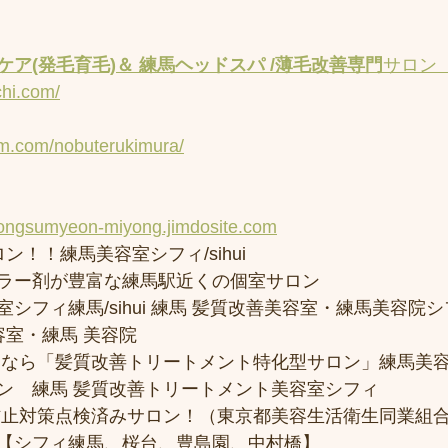
ア(発毛育毛)＆ 練馬ヘッドスパ /薄毛改善専門
サロン
chi.com/
am.com/nobuterukimura/
yongsumyeon-miyong.jimdosite.com
ン！！練馬美容室シフィ/sihui 
ラー剤が豊富な練馬駅近くの個室サロン
フィ練馬/sihui 練馬 髪質改善美容室・練馬美容院シフィ/
容室・練馬 美容院
トなら「髪質改善トリートメント特化型サロン」練馬美
ン　練馬 髪質改善トリートメント美容室シフィ
防止対策点検済みサロン！（東京都美容生活衛生同業組合
【シフィ練馬、桜台、豊島園、中村橋】