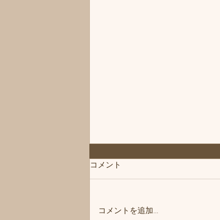
「次回は」練馬髪質改善トリ
コメント
ートメント＆エイジングヘア
ケア・ヘッドスパ練馬専門サ
こんにちは、練馬髪質改善トリー
ロン/練馬美容室、練馬美容院
トメント＆ヘッドスパ練馬専門サ
シフィ(sihui)
コメントを追加…
ロン/練馬美容室、練馬美容院シ