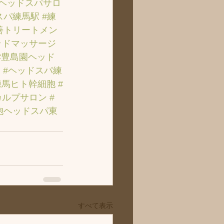
のヘッドスパサロ
スパ練馬駅
#練
善トリートメン
ッドマッサージ
#豊島園ヘッド
ト
#ヘッドスパ練
練馬ヒト幹細胞
#
カルプサロン
#
胞ヘッドスパ東
すべて表示