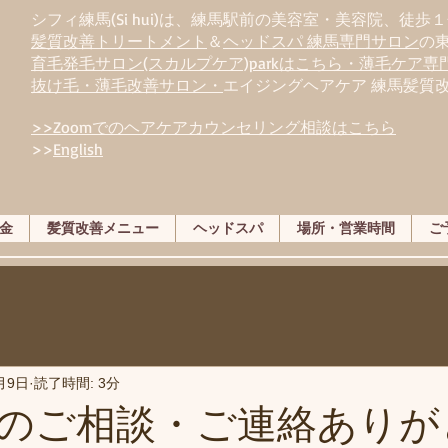
シフィ練馬(Si hui)は、
練
馬駅前の美容室・美容院、徒歩１
髪質改善トリートメント
＆
ヘッドスパ 練馬専門サロン
の
育毛発毛サロン(スカルプケア)parkはこちら・薄毛ケア
抜け毛・薄毛改善サロン・
エイジングヘアケア 練馬髪質
>>Zoomでのヘアケアカウンセリング相談はこちら
>>
English
金
髪質改善メニュー
ヘッドスパ
場所・営業時間
ご
月9日
読了時間: 3分
のご相談・ご連絡ありが