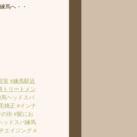
ィ練馬へ・・
容室
#練馬駅近
善トリートメン
練馬ヘッドスパ
縮毛矯正
#インナ
ーの街
#髪にお
ヘッドスパ練馬
ンチエイジング
#