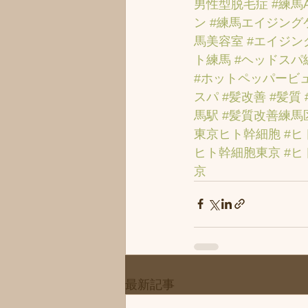
男性型脱毛症
#練馬
ン
#練馬エイジング
馬美容室
#エイジン
ト練馬
#ヘッドスパ
#ホットペッパービ
スパ
#髪改善
#髪質
馬駅
#髪質改善練馬
東京ヒト幹細胞
#ヒ
ヒト幹細胞東京
#ヒ
京
最新記事