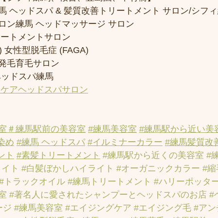
 ヘッドスパ & 髪質改善トリートメント サロン/シフ
ロン練馬 ヘッドマッサージ サロン
リートメントサロン
 女性型脱毛症 (FAGA)
発毛育毛サロン
ヘッドスパ練馬
アケアヘッドスパサロン
室
＃練馬駅前の美容室
#練馬美容室
#練馬駅から近い美
染め
#練馬 ヘッドスパ
#イルミナーカラー
#練馬髪質改
ント
#素髪トリートメント
#練馬駅から近くの美容室
#
ライト
#白髪ぼかしハイライト
#オーガニックカラー
#
#トラックオイル
#練馬トリートメント
#ハリーポッタ
室
#著名人に愛されたシャンプーとヘッドスパのお店
#
ージ
#練馬美容室
#エイジングケア
#エイジング毛
#ア