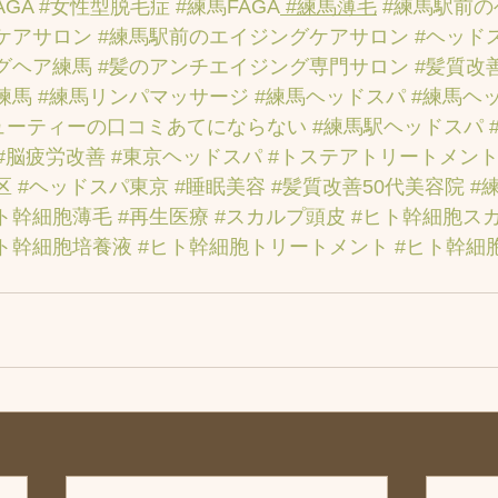
AGA
#女性型脱毛症
#練馬FAGA
 #練馬薄毛
#練馬駅前
ケアサロン
#練馬駅前のエイジングケアサロン
#ヘッド
グヘア練馬
#髪のアンチエイジング専門サロン
#髪質改
練馬
#練馬リンパマッサージ
#練馬ヘッドスパ
#練馬ヘ
ューティーの口コミあてにならない
#練馬駅ヘッドスパ
#脳疲労改善
#東京ヘッドスパ
#トステアトリートメン
区
#ヘッドスパ東京
#睡眠美容
#髪質改善50代美容院
#
ト幹細胞薄毛
#再生医療
#スカルプ頭皮
#ヒト幹細胞ス
ト幹細胞培養液
#ヒト幹細胞トリートメント
#ヒト幹細