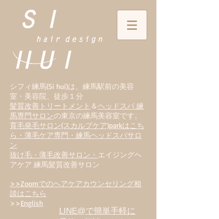
シフィ練馬(Si hui)は、
練
馬駅前の美容
室・美容院、徒歩１分
髪質改善トリートメント
＆
ヘッドスパ 練
馬専門サロン
の東京の練馬美容室です。
育毛発毛サロン(スカルプケア)parkはこち
ら・薄毛ケア専門・練馬ヘッドスパサロ
ン
抜け毛・薄毛改善サロン・
エイジングヘ
アケア 練馬髪質改善サロン
>>Zoomでのヘアケアカウンセリング相
談はこちら
>>
English
LINE@で簡単手軽に