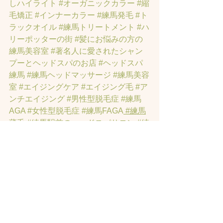
しハイライト
#オーガニックカラー
#縮
毛矯正
#インナーカラー
#練馬発毛
#ト
ラックオイル
#練馬トリートメント
#ハ
リーポッターの街
#髪にお悩みの方の
練馬美容室
#著名人に愛されたシャン
プーとヘッドスパのお店
#ヘッドスパ
練馬
#練馬ヘッドマッサージ
#練馬美容
室
#エイジングケア
#エイジング毛
#ア
ンチエイジング
#男性型脱毛症
#練馬
AGA
#女性型脱毛症
#練馬FAGA
 #練馬
薄毛
#練馬駅前のヘッドスパサロン
#練
馬エイジングケアサロン
#練馬駅前の
エイジングケアサロン
#ヘッドスパ練
馬駅
#練馬美容室
#エイジングヘア練
馬
#髪のアンチエイジング専門サロン
#
髪質改善トリートメント練馬
#ヘッド
スパ練馬
#練馬リンパマッサージ
#練馬
ヘッドスパ
#練馬ヘッドマッサージ
#ホ
ットペッパービューティーの口コミあ