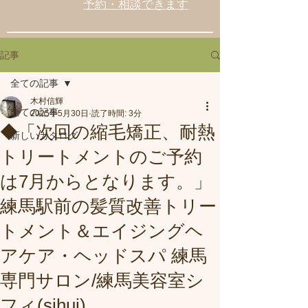
予約・相談できます
記事
全ての記事
木村信輝
全ての記事
2025年5月30日
読了時間: 3分
◆「次回の縮毛矯正、耐熱
新しいカタログ
トリートメントのご予約
は7月からとなります。」
練馬駅前の髪質改善トリー
トメント＆エイジングヘ
アケア・ヘッドスパ 練馬
専門サロン/練馬美容室シ
フィ(sihui)