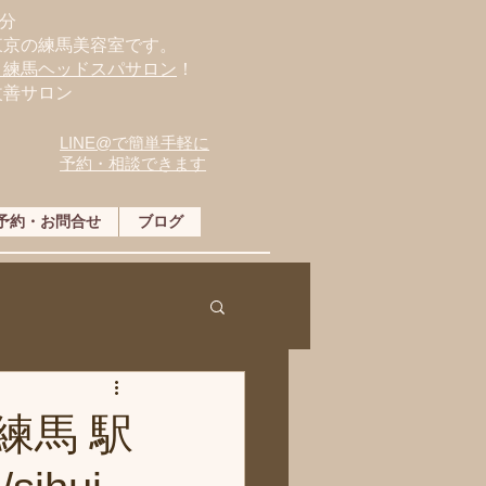
分
東京の練馬美容室です。
・練馬ヘッドスパサロン
！
改善サロン
LINE@で簡単手軽に
予約・相談できます
予約・お問合せ
ブログ
練馬 駅