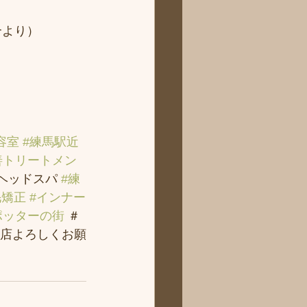
より） 
容室
#練馬駅近
善トリートメン
＃ヘッドスパ 
#練
毛矯正
#インナー
ポッターの街
 ＃
店よろしくお願