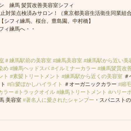
ン　練馬 髪質改善美容室シフィ
防止対策点検済みサロン！（東京都美容生活衛生同業組合
【シフィ練馬、桜台、豊島園、中村橋】
フィ練馬へ・・
室
＃練馬駅前の美容室
#練馬美容室
#練馬駅から近い美
染め
#練馬ヘッドスパ
#イルミナーカラー
#練馬髪質改
ント
#素髪トリートメント
#練馬駅から近くの美容室
 
ト 
#白髪ぼかしハイライト
 ＃オーガニックカラー 
#縮
カラー
#トラックオイル
#練馬トリートメント
#ハリー
 美容室 
#著名人に愛されたシャンプー
・スパニストの