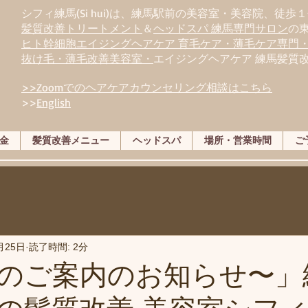
シフィ練馬(Si hui)は、
練
馬駅前の美容室・美容院、徒歩１
髪質改善トリートメント
＆
ヘッドスパ 練馬専門サロン
の
ヒト幹細胞エイジングヘアケア 育毛ケア・薄毛ケア専門
抜け毛・薄毛改善美容室・
エイジングヘアケア 練馬髪質
>>Zoomでのヘアケアカウンセリング相談はこちら
>>
English
金
髪質改善メニュー
ヘッドスパ
場所・営業時間
ご
月25日
読了時間: 2分
のご案内のお知らせ〜」