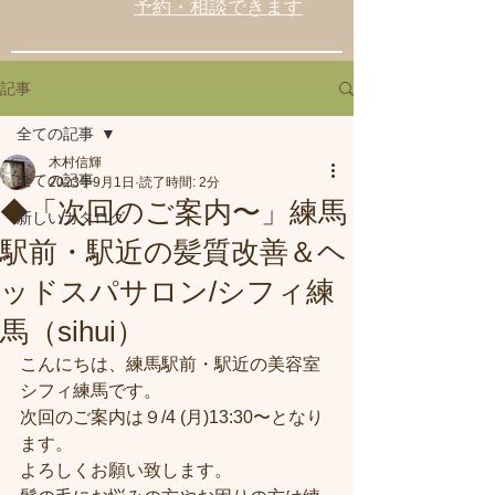
予約・相談できます
記事
全ての記事
木村信輝
全ての記事
2023年9月1日
読了時間: 2分
◆「次回のご案内〜」練馬
新しいカタログ
駅前・駅近の髪質改善＆ヘ
ッドスパサロン/シフィ練
馬（sihui）
こんにちは、練馬駅前・駅近の美容室
シフィ練馬です。
次回のご案内は９/4 (月)13:30〜となり
ます。
よろしくお願い致します。