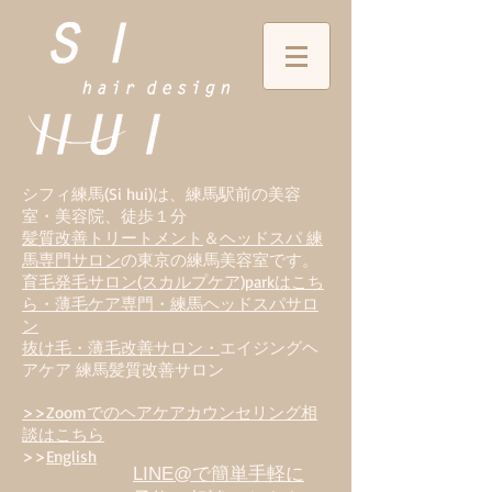
シフィ練馬(Si hui)は、
練
馬駅前の美容
室・美容院、徒歩１分
髪質改善トリートメント
＆
ヘッドスパ 練
馬専門サロン
の東京の練馬美容室です。
育毛発毛サロン(スカルプケア)parkはこち
ら・薄毛ケア専門・練馬ヘッドスパサロ
ン
抜け毛・薄毛改善サロン・
エイジングヘ
アケア 練馬髪質改善サロン
>>Zoomでのヘアケアカウンセリング相
談はこちら
>>
English
LINE@で簡単手軽に