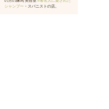
の方の練馬 美容室 
#著名人に愛された
シャンプー
・スパニストの店。
すべて表示
最新記事