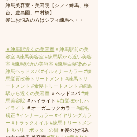
練馬美容室・美容院【シフィ練馬、桜
台、豊島園、中村橋】
髪にお悩みの方はシフィ練馬へ・・
＃練馬駅近くの美容室
＃練馬駅前の美
容室
#練馬美容室
#練馬駅から近い美容
室
#練馬駅近の美容室
#練馬白髪染め
#
練馬ヘッドスパ
#イルミナーカラー
#練
馬髪質改善トリートメント
#練馬トリ
ートメント
#素髪トリートメント
#練馬
駅から近くの美容室
 ＃ヘッドスパ 
#練
馬美容院
 ＃ハイライト 
#白髪ぼかしハ
イライト
 ＃オーガニックカラー 
#縮毛
矯正
#インナーカラー
#イヤリングカラ
ー
#トラックオイル
#練馬トリートメン
ト
#ハリーポッターの街
 ＃髪のお悩み