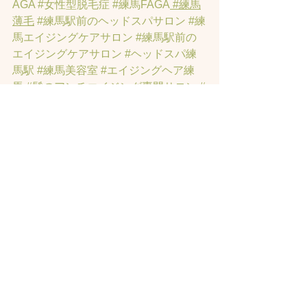
AGA
#女性型脱毛症
#練馬FAGA
 #練馬
薄毛
#練馬駅前のヘッドスパサロン
#練
馬エイジングケアサロン
#練馬駅前の
エイジングケアサロン
#ヘッドスパ練
馬駅
#練馬美容室
#エイジングヘア練
馬
#髪のアンチエイジング専門サロン
#
髪質改善トリートメント練馬
#ヘッド
スパ練馬
#練馬リンパマッサージ
#練馬
ヘッドスパ
#練馬ヘッドマッサージ
#ホ
ットペッパービューティーの口コミあ
てにならない
#練馬駅ヘッドスパ
#豊島
園ヘッドスパ
#髪改善
#髪質
#脳疲労改
善
#東京ヘッドスパ
#トステアトリート
メント
#ヘッドスパ練馬駅
#髪質改善練
馬区
#ヘッドスパ東京