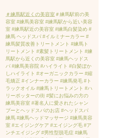
＃練馬駅近くの美容室
＃練馬駅前の美
容室
#練馬美容室
#練馬駅から近い美容
室
#練馬駅近の美容室
#練馬白髪染め
#
練馬 ヘッドスパ
#イルミナーカラー
#
練馬髪質改善トリートメント
#練馬ト
リートメント
#素髪トリートメント
#練
馬駅から近くの美容室
#練馬ヘッドス
パ
#練馬美容院
#ハイライト
#白髪ぼか
しハイライト
#オーガニックカラー
#縮
毛矯正
#インナーカラー
#練馬発毛
#ト
ラックオイル
#練馬トリートメント
#ハ
リーポッターの街
#髪にお悩みの方の
練馬美容室
#著名人に愛されたシャン
プーとヘッドスパのお店
#ヘッドスパ
練馬
#練馬ヘッドマッサージ
#練馬美容
室
#エイジングケア
#エイジング毛
#ア
ンチエイジング
#男性型脱毛症
#練馬