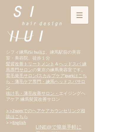
シフィ練馬(Si hui)は、
練
馬駅前の美容
室・美容院、徒歩１分
髪質改善トリートメント
＆
ヘッドスパ 練
馬専門サロン
の東京の練馬美容室です。
育毛発毛サロン(スカルプケア)parkはこち
ら・薄毛ケア専門・練馬ヘッドスパサロ
ン
抜け毛・薄毛改善サロン・
エイジングヘ
アケア 練馬髪質改善サロン
>>Zoomでのヘアケアカウンセリング相
談はこちら
>>
English
LINE@で簡単手軽に