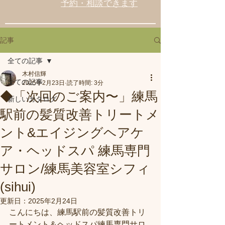
予約・相談できます
記事
全ての記事
木村信輝
全ての記事
2025年2月23日
読了時間: 3分
◆「次回のご案内〜」練馬
新しいカタログ
駅前の髪質改善トリートメ
ント&エイジングヘアケ
ア・ヘッドスパ 練馬専門
サロン/練馬美容室シフィ
(sihui)
更新日：
2025年2月24日
こんにちは、練馬駅前の髪質改善トリ
ートメント＆ヘッドスパ練馬専門サロ