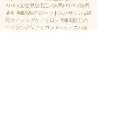
AGA
#女性型脱毛症
#練馬FAGA
 #練馬
薄毛
#練馬駅前のヘッドスパサロン
#練
馬エイジングケアサロン
#練馬駅前の
エイジングケアサロン
#ヘッドスパ練
馬駅
#練馬美容室
#エイジングヘア練
馬
#髪のアンチエイジング専門サロン
#
髪質改善トリートメント練馬
#ヘッド
スパ練馬
#練馬リンパマッサージ
#練馬
ヘッドスパ
#練馬ヘッドマッサージ
#ホ
ットペッパービューティーの口コミあ
てにならない
#練馬駅ヘッドスパ
#豊島
園ヘッドスパ
#髪改善
#髪質
#脳疲労改
善
#東京ヘッドスパ
#トステアトリート
メント
#ヘッドスパ練馬駅
#髪質改善練
馬区
#ヘッドスパ東京
#睡眠美容
#髪質
改善50代美容院