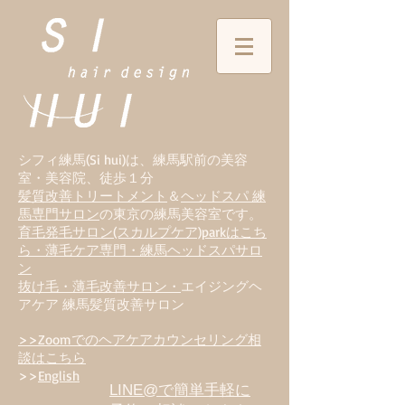
シフィ練馬(Si hui)は、
練
馬駅前の美容
室・美容院、徒歩１分
髪質改善トリートメント
＆
ヘッドスパ 練
馬専門サロン
の東京の練馬美容室です。
育毛発毛サロン(スカルプケア)parkはこち
ら・薄毛ケア専門・練馬ヘッドスパサロ
ン
抜け毛・薄毛改善サロン・
エイジングヘ
アケア 練馬髪質改善サロン
>>Zoomでのヘアケアカウンセリング相
談はこちら
>>
English
LINE@で簡単手軽に