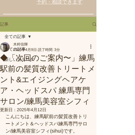
予約・相談できます
記事
全ての記事
木村信輝
全ての記事
2025年4月9日
読了時間: 3分
◆「次回のご案内〜」練馬
新しいカタログ
駅前の髪質改善トリートメ
ント&エイジングヘアケ
ア・ヘッドスパ 練馬専門
サロン/練馬美容室シフィ
更新日：
2025年4月12日
こんにちは、練馬駅前の髪質改善トリ
ートメント＆ヘッドスパ練馬専門サロ
ン/練馬美容室シフィ(sihui)です。