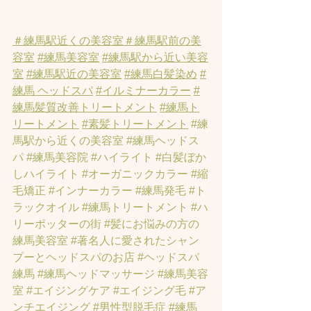
＃練馬駅近くの美容室
＃練馬駅前の美
容室
#練馬美容室
#練馬駅から近い美容
室
#練馬駅近の美容室
#練馬白髪染め
#
練馬 ヘッドスパ
#イルミナーカラー
#
練馬髪質改善トリートメント
#練馬ト
リートメント
#素髪トリートメント
#練
馬駅から近くの美容室
#練馬ヘッドス
パ
#練馬美容院
#ハイライト
#白髪ぼか
しハイライト
#オーガニックカラー
#縮
毛矯正
#インナーカラー
#練馬発毛
#ト
ラックオイル
#練馬トリートメント
#ハ
リーポッターの街
#髪にお悩みの方の
練馬美容室
#著名人に愛されたシャン
プーとヘッドスパのお店
#ヘッドスパ
練馬
#練馬ヘッドマッサージ
#練馬美容
室
#エイジングケア
#エイジング毛
#ア
ンチエイジング
#男性型脱毛症
#練馬