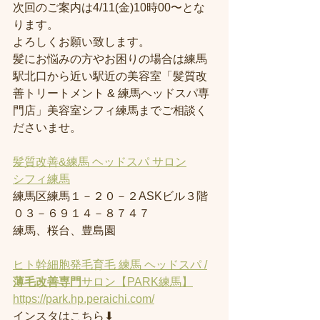
次回のご案内は4/11(金)10時00〜とな
ります。
よろしくお願い致します。
髪にお悩みの方やお困りの場合は練馬
駅北口から近い駅近の美容室「髪質改
善トリートメント & 練馬ヘッドスパ専
門店」美容室シフィ練馬までご相談く
ださいませ。
髪質改善&練馬 ヘッドスパ サロン
シフィ練馬
練馬区練馬１－２０－２ASKビル３階
０３－６９１４－８７４７
練馬、桜台、豊島園
ヒト幹細胞発毛育毛 練馬 ヘッドスパ /
薄毛改善専門
サロン【PARK練馬】
https://park.hp.peraichi.com/
インスタはこちら⬇︎