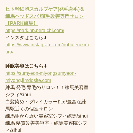
ヒト幹細胞スカルプケア(発毛育毛)＆ 
練馬ヘッドスパ /薄毛改善専門
サロン
【PARK練馬】
https://park.hp.peraichi.com/
インスタはこちら⬇︎
https://www.instagram.com/nobuterukim
ura/
睡眠美容はこちら
⬇︎
https://sumyeon-miyongsumyeon-
miyong.jimdosite.com
練馬 発毛 育毛のサロン！！練馬美容室
シフィ/sihui 
白髪染め・グレイカラー剤が豊富な練
馬駅近くの個室サロン
練馬駅から近い美容室シフィ練馬/sihui 
練馬 髪質改善美容室・練馬美容院シフ
ィ/sihui 