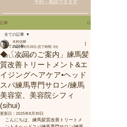
予約・相談できます
記事
全ての記事
木村信輝
全ての記事
2025年8月28日
読了時間: 3分
◆「次回のご案内」練馬髪
新しいカタログ
質改善トリートメント&エ
イジングヘアケア•ヘッド
スパ練馬専門サロン/練馬
美容室、美容院シフィ
(sihui)
更新日：
2025年8月30日
こんにちは、練馬髪質改善トリートメ
ント＆ヘッドスパ練馬専門サロン/練馬