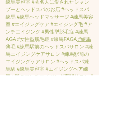
練馬美容室
#著名人に愛されたシャン
プーとヘッドスパのお店
#ヘッドスパ
練馬
#練馬ヘッドマッサージ
#練馬美容
室
#エイジングケア
#エイジング毛
#ア
ンチエイジング
#男性型脱毛症
#練馬
AGA
#女性型脱毛症
#練馬FAGA
 #練馬
薄毛
#練馬駅前のヘッドスパサロン
#練
馬エイジングケアサロン
#練馬駅前の
エイジングケアサロン
#ヘッドスパ練
馬駅
#練馬美容室
#エイジングヘア練
馬
#髪のアンチエイジング専門サロン
#
髪質改善トリートメント練馬
#ヘッド
スパ練馬
#練馬リンパマッサージ
#練馬
ヘッドスパ
#練馬ヘッドマッサージ
#練
馬駅ヘッドスパ
#豊島園ヘッドスパ
#髪
改善
#髪質
#脳疲労改善
#東京ヘッドス
パ
#トステアトリートメント
#ヘッドス
パ練馬駅
#髪質改善練馬区
#ヘッドスパ
東京
#睡眠美容
#髪質改善50代美容院
#