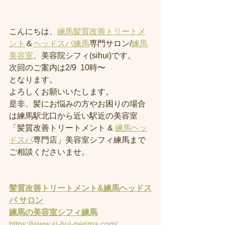
こんにちは、
練馬髪質改善トリートメ
ント
＆
ヘッドスパ練馬
専門サロン/
練馬
美容室
、美容院シフィ(sihui)です。
次回のご案内は2/9  10時〜
となります。
よろしくお願いいたします。
是非、髪にお悩みの方やお困りの場合
は練馬駅北口から近い駅近の美容室
「髪質改善トリートメント & 
練馬ヘッ
ドスパ
専門店」美容室シフィ練馬まで
ご相談くださいませ。
髪質改善トリートメント&練馬ヘッドス
パ サロン
練馬の美容室
シフィ練馬
https://www.si-hui-nerima.com/