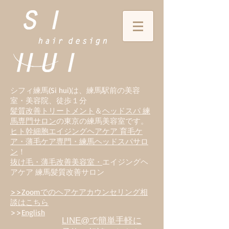
シフィ練馬(Si hui)は、
練
馬駅前の美容
室・美容院、徒歩１分
髪質改善トリートメント
＆
ヘッドスパ 練
馬専門サロン
の東京の練馬美容室です。
ヒト幹細胞エイジングヘアケア 育毛ケ
ア・薄毛ケア専門・練馬ヘッドスパサロ
ン
！
抜け毛・薄毛改善美容室・
エイジングヘ
アケア 練馬髪質改善サロン
>>Zoomでのヘアケアカウンセリング相
談はこちら
>>
English
LINE@で簡単手軽に