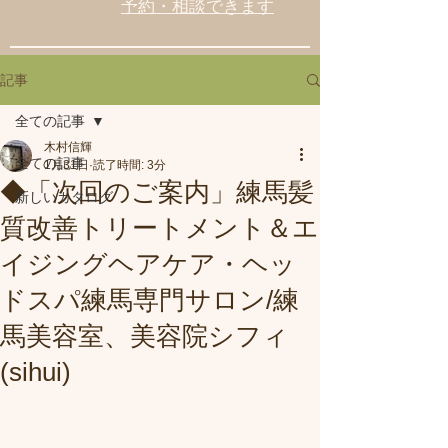
予約・相談できます
記事
全ての記事
木村信輝
全ての記事
1月31日
読了時間: 3分
◆「次回のご案内」練馬髪
新しいカタログ
質改善トリートメント＆エ
イジングヘアケア・ヘッ
ドスパ練馬専門サロン/練
馬美容室、美容院シフィ
(sihui)