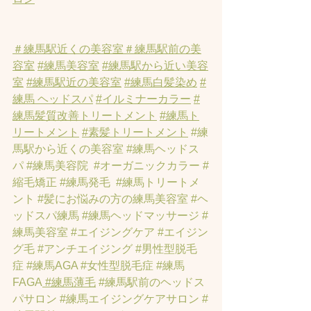
＃練馬駅近くの美容室
＃練馬駅前の美
容室
#練馬美容室
#練馬駅から近い美容
室
#練馬駅近の美容室
#練馬白髪染め
#
練馬 ヘッドスパ
#イルミナーカラー
#
練馬髪質改善トリートメント
#練馬ト
リートメント
#素髪トリートメント
#練
馬駅から近くの美容室
#練馬ヘッドス
パ
#練馬美容院
#オーガニックカラー
#
縮毛矯正
#練馬発毛
#練馬トリートメ
ント
#髪にお悩みの方の練馬美容室
#ヘ
ッドスパ練馬
#練馬ヘッドマッサージ
#
練馬美容室
#エイジングケア
#エイジン
グ毛
#アンチエイジング
#男性型脱毛
症
#練馬AGA
#女性型脱毛症
#練馬
FAGA
 #練馬薄毛
#練馬駅前のヘッドス
パサロン
#練馬エイジングケアサロン
#