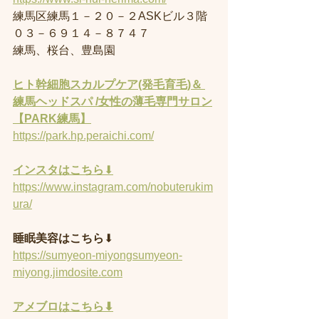
練馬区練馬１－２０－２ASKビル３階
０３－６９１４－８７４７
練馬、桜台、豊島園
ヒト幹細胞スカルプケア(発毛育毛)＆ 
練馬ヘッドスパ /女性の薄毛専門サロン
【PARK練馬】
https://park.hp.peraichi.com/
インスタはこちら
⬇︎
https://www.instagram.com/nobuterukim
ura/
睡眠美容はこちら
⬇︎
https://sumyeon-miyongsumyeon-
miyong.jimdosite.com
アメブロはこちら⬇︎