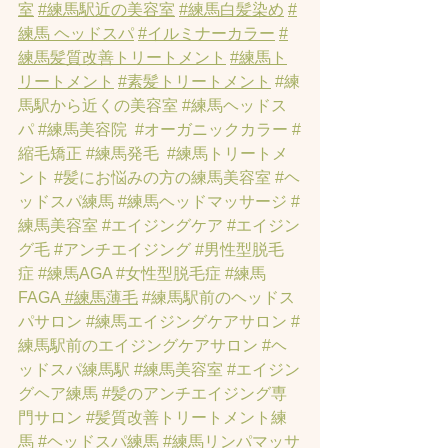
室
#練馬駅近の美容室
#練馬白髪染め
#
練馬 ヘッドスパ
#イルミナーカラー
#
練馬髪質改善トリートメント
#練馬ト
リートメント
#素髪トリートメント
#練
馬駅から近くの美容室
#練馬ヘッドス
パ
#練馬美容院
#オーガニックカラー
#
縮毛矯正
#練馬発毛
#練馬トリートメ
ント
#髪にお悩みの方の練馬美容室
#ヘ
ッドスパ練馬
#練馬ヘッドマッサージ
#
練馬美容室
#エイジングケア
#エイジン
グ毛
#アンチエイジング
#男性型脱毛
症
#練馬AGA
#女性型脱毛症
#練馬
FAGA
 #練馬薄毛
#練馬駅前のヘッドス
パサロン
#練馬エイジングケアサロン
#
練馬駅前のエイジングケアサロン
#ヘ
ッドスパ練馬駅
#練馬美容室
#エイジン
グヘア練馬
#髪のアンチエイジング専
門サロン
#髪質改善トリートメント練
馬
#ヘッドスパ練馬
#練馬リンパマッサ