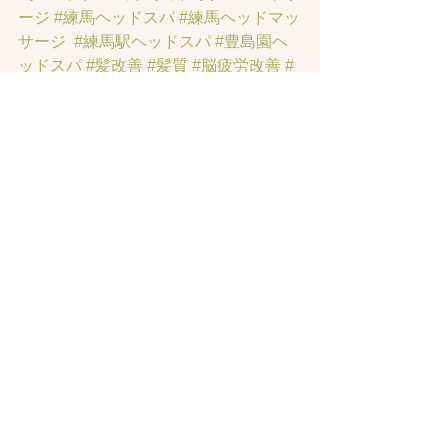
ージ
#練馬ヘッドスパ
#練馬ヘッドマッ
サージ
#練馬駅ヘッドスパ
#豊島園ヘ
ッドスパ
#髪改善
#髪質
#脳疲労改善
#
東京ヘッドスパ
#トステアトリートメ
ント
#ヘッドスパ練馬駅
#髪質改善練馬
区
#ヘッドスパ東京
#睡眠美容
#髪質改
善50代美容院
#練馬ヒト幹細胞
#東京ヒ
ト幹細胞
#ヒト幹細胞薄毛
#再生医療
#
スカルプ頭皮
#ヒト幹細胞スカルプサ
ロン
#ヒト幹細胞東京
#ヒト幹細胞培養
液
#ヒト幹細胞トリートメント
#ヒト幹
細胞ヘッドスパ東京
#ヒト幹細胞美容
室
#薄毛女性のお悩みサロン
#薄毛でお
悩みサロン
#東京ヒト幹細胞ヘッドス
パ
#薄毛でお悩みの方のサロン
#薄毛専
門美容室
#女性の薄毛専門サロン
#育毛
サロン
#発毛サロン
#東京発毛サロン
#
ヘッドスパ育毛
#練馬髪質改善トリー