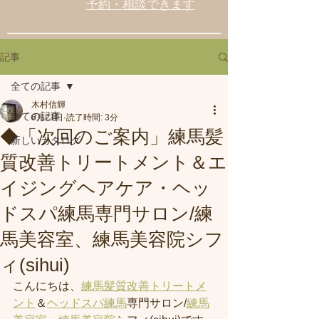
予約・相談できます
記事
全ての記事
木村信輝
全ての記事
6月21日
読了時間: 3分
◆「次回のご案内」練馬髪
新しいカタログ
質改善トリートメント＆エ
イジングヘアケア・ヘッ
ドスパ練馬専門サロン/練
馬美容室、練馬美容院シフ
ィ(sihui)
こんにちは、
練馬髪質改善トリートメ
ント
＆
ヘッドスパ練馬
専門サロン/
練馬