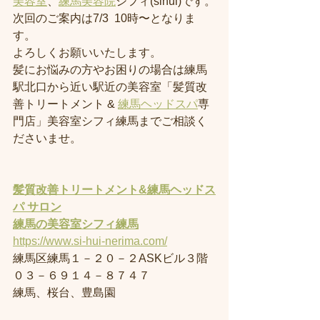
美容室
、
練馬美容院
シフィ(sihui)です。
次回のご案内は7/3  10時〜となりま
す。
よろしくお願いいたします。
髪にお悩みの方やお困りの場合は練馬
駅北口から近い駅近の美容室「髪質改
善トリートメント & 
練馬ヘッドスパ
専
門店」美容室シフィ練馬までご相談く
ださいませ。
髪質改善トリートメント&練馬ヘッドス
パ サロン
練馬の美容室
シフィ練馬
https://www.si-hui-nerima.com/
練馬区練馬１－２０－２ASKビル３階
０３－６９１４－８７４７
練馬、桜台、豊島園