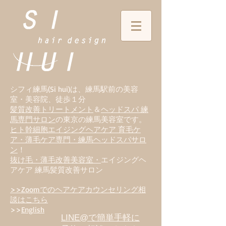
シフィ練馬(Si hui)は、
練
馬駅前の美容
室・美容院、徒歩１分
髪質改善トリートメント
＆
ヘッドスパ 練
馬専門サロン
の東京の練馬美容室です。
ヒト幹細胞エイジングヘアケア 育毛ケ
ア・薄毛ケア専門・練馬ヘッドスパサロ
ン
！
抜け毛・薄毛改善美容室・
エイジングヘ
アケア 練馬髪質改善サロン
>>Zoomでのヘアケアカウンセリング相
談はこちら
>>
English
LINE@で簡単手軽に