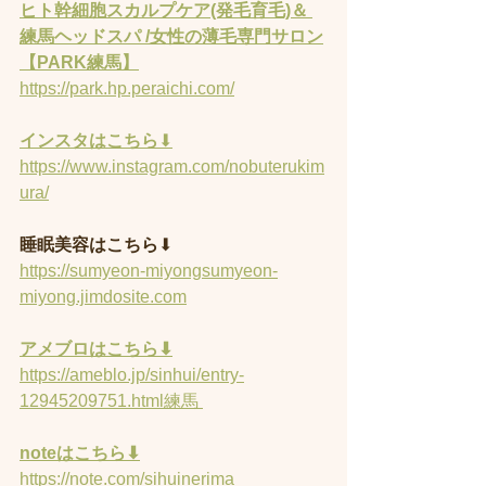
ヒト幹細胞スカルプケア(発毛育毛)＆ 
練馬ヘッドスパ /女性の薄毛専門サロン
【PARK練馬】
https://park.hp.peraichi.com/
インスタはこちら
⬇︎
https://www.instagram.com/nobuterukim
ura/
睡眠美容はこちら
⬇︎
https://sumyeon-miyongsumyeon-
miyong.jimdosite.com
アメブロはこちら⬇︎
https://ameblo.jp/sinhui/entry-
12945209751.html練馬 
noteはこちら⬇︎
https://note.com/sihuinerima