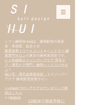
シフィ練馬(Si hui)は、
練
馬駅前の美容
室・美容院、徒歩１分
髪質改善トリートメント
＆
ヘッドスパ 練
馬専門サロン
の東京の練馬美容室です。
ヒト幹細胞エイジングヘアケア 育毛ケ
ア・薄毛ケア専門・練馬ヘッドスパサロ
ン
！
抜け毛・薄毛改善美容室・
エイジングヘ
アケア 練馬髪質改善サロン
>>Zoomでのヘアケアカウンセリング相
談はこちら
>>
English
LINE@で簡単手軽に