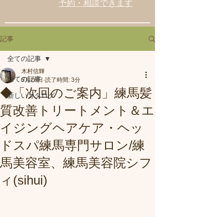
予約・相談できます
記事
全ての記事
木村信輝
全ての記事
5月26日
読了時間: 3分
◆「次回のご案内」練馬髪
新しいカタログ
質改善トリートメント＆エ
イジングヘアケア・ヘッ
ドスパ練馬専門サロン/練
馬美容室、練馬美容院シフ
ィ(sihui)