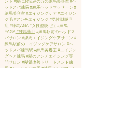
ント
#髪にお悩みの方の練馬美容室
#ヘ
ッドスパ練馬
#練馬ヘッドマッサージ
#
練馬美容室
#エイジングケア
#エイジン
グ毛
#アンチエイジング
#男性型脱毛
症
#練馬AGA
#女性型脱毛症
#練馬
FAGA
 #練馬薄毛
#練馬駅前のヘッドス
パサロン
#練馬エイジングケアサロン
#
練馬駅前のエイジングケアサロン
#ヘ
ッドスパ練馬駅
#練馬美容室
#エイジン
グヘア練馬
#髪のアンチエイジング専
門サロン
#髪質改善トリートメント練
馬
#ヘッドスパ練馬
#練馬リンパマッサ
ージ
#練馬ヘッドスパ
#練馬ヘッドマッ
サージ
#練馬駅ヘッドスパ
#豊島園ヘ
ッドスパ
#髪改善
#髪質
#脳疲労改善
#
東京ヘッドスパ
#トステアトリートメ
ント
#ヘッドスパ練馬駅
#髪質改善練馬
区
#ヘッドスパ東京
#睡眠美容
#髪質改
善50代美容院
#練馬ヒト幹細胞
#東京ヒ