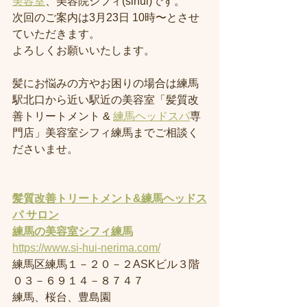
美容室
、美容院シフィ(sihui)です。
次回のご案内は3月23日 10時〜とさせ
ていただきます。
よろしくお願いいたします。
髪にお悩みの方やお困りの場合は練馬
駅北口から近い駅近の美容室「髪質改
善トリートメント & 
練馬ヘッドスパ
専
門店」美容室シフィ練馬までご相談く
ださいませ。
髪質改善トリートメント&練馬ヘッドス
パ サロン
練馬の美容室
シフィ練馬
https://www.si-hui-nerima.com/
練馬区練馬１－２０－２ASKビル３階
０３－６９１４－８７４７
練馬、桜台、豊島園