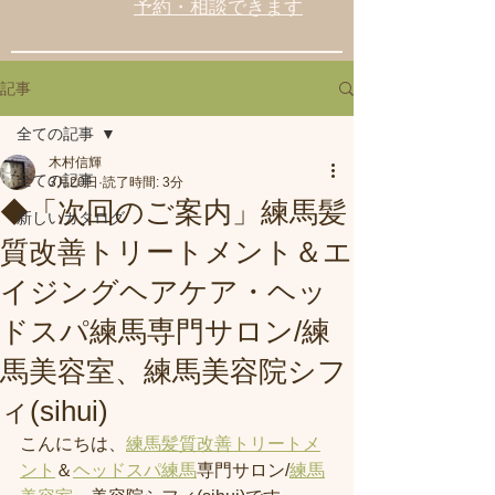
予約・相談できます
記事
全ての記事
木村信輝
全ての記事
3月20日
読了時間: 3分
◆「次回のご案内」練馬髪
新しいカタログ
質改善トリートメント＆エ
イジングヘアケア・ヘッ
ドスパ練馬専門サロン/練
馬美容室、練馬美容院シフ
ィ(sihui)
こんにちは、
練馬髪質改善トリートメ
ント
＆
ヘッドスパ練馬
専門サロン/
練馬