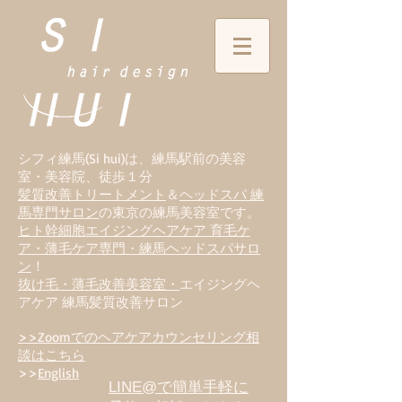
シフィ練馬(Si hui)は、
練
馬駅前の美容
室・美容院、徒歩１分
髪質改善トリートメント
＆
ヘッドスパ 練
馬専門サロン
の東京の練馬美容室です。
ヒト幹細胞エイジングヘアケア 育毛ケ
ア・薄毛ケア専門・練馬ヘッドスパサロ
ン
！
抜け毛・薄毛改善美容室・
エイジングヘ
アケア 練馬髪質改善サロン
>>Zoomでのヘアケアカウンセリング相
談はこちら
>>
English
LINE@で簡単手軽に