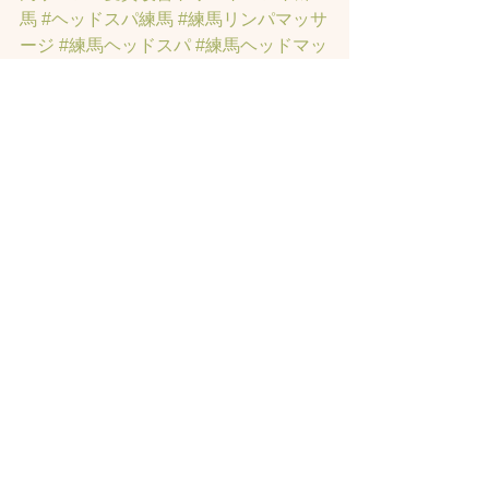
馬
#ヘッドスパ練馬
#練馬リンパマッサ
ージ
#練馬ヘッドスパ
#練馬ヘッドマッ
サージ
#練馬駅ヘッドスパ
#豊島園ヘ
ッドスパ
#髪改善
#髪質
#脳疲労改善
#
東京ヘッドスパ
#トステアトリートメ
ント
#ヘッドスパ練馬駅
#髪質改善練馬
区
#ヘッドスパ東京
#睡眠美容
#髪質改
善50代美容院
#練馬ヒト幹細胞
#東京ヒ
ト幹細胞
#ヒト幹細胞薄毛
#再生医療
#
スカルプ頭皮
#ヒト幹細胞スカルプサ
ロン
#ヒト幹細胞東京
#ヒト幹細胞培養
液
#ヒト幹細胞トリートメント
#ヒト幹
細胞ヘッドスパ東京
#ヒト幹細胞美容
室
#薄毛女性のお悩みサロン
#薄毛でお
悩みサロン
#東京ヒト幹細胞ヘッドス
パ
#薄毛でお悩みの方のサロン
#薄毛専
門美容室
#女性の薄毛専門サロン
#育毛
サロン
#発毛サロン
#東京発毛サロン