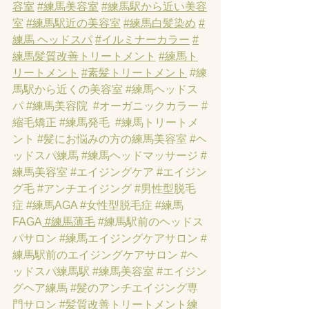
容室
#練馬美容室
#練馬駅から近い美容
室
#練馬駅近の美容室
#練馬白髪染め
#
練馬 ヘッドスパ
#イルミナーカラー
#
練馬髪質改善トリートメント
#練馬ト
リートメント
#素髪トリートメント
#練
馬駅から近くの美容室
#練馬ヘッドス
パ
#練馬美容院
#オーガニックカラー
#
縮毛矯正
#練馬発毛
#練馬トリートメ
ント
#髪にお悩みの方の練馬美容室
#ヘ
ッドスパ練馬
#練馬ヘッドマッサージ
#
練馬美容室
#エイジングケア
#エイジン
グ毛
#アンチエイジング
#男性型脱毛
症
#練馬AGA
#女性型脱毛症
#練馬
FAGA
 #練馬薄毛
#練馬駅前のヘッドス
パサロン
#練馬エイジングケアサロン
#
練馬駅前のエイジングケアサロン
#ヘ
ッドスパ練馬駅
#練馬美容室
#エイジン
グヘア練馬
#髪のアンチエイジング専
門サロン
#髪質改善トリートメント練