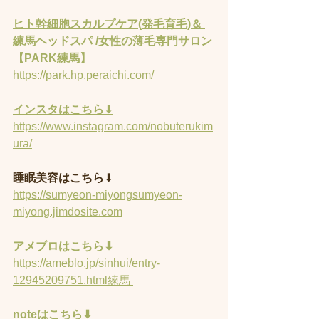
ヒト幹細胞スカルプケア(発毛育毛)＆ 
練馬ヘッドスパ /女性の薄毛専門サロン
【PARK練馬】
https://park.hp.peraichi.com/
インスタはこちら
⬇︎
https://www.instagram.com/nobuterukim
ura/
睡眠美容はこちら
⬇︎
https://sumyeon-miyongsumyeon-
miyong.jimdosite.com
アメブロはこちら⬇︎
https://ameblo.jp/sinhui/entry-
12945209751.html練馬 
noteはこちら⬇︎