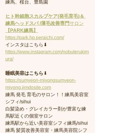
練馬、桜台、豊島園
ヒト幹細胞スカルプケア(発毛育毛)＆ 
練馬ヘッドスパ /薄毛改善専門
サロン
【PARK練馬】
https://park.hp.peraichi.com/
インスタはこちら⬇︎
https://www.instagram.com/nobuterukim
ura/
睡眠美容はこちら
⬇︎
https://sumyeon-miyongsumyeon-
miyong.jimdosite.com
練馬 発毛 育毛のサロン！！練馬美容室
シフィ/sihui 
白髪染め・グレイカラー剤が豊富な練
馬駅近くの個室サロン
練馬駅から近い美容室シフィ練馬/sihui 
練馬 髪質改善美容室・練馬美容院シフ