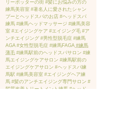
リーポッターの街
#髪にお悩みの方の
練馬美容室
#著名人に愛されたシャン
プーとヘッドスパのお店
#ヘッドスパ
練馬
#練馬ヘッドマッサージ
#練馬美容
室
#エイジングケア
#エイジング毛
#ア
ンチエイジング
#男性型脱毛症
#練馬
AGA
#女性型脱毛症
#練馬FAGA
 #練馬
薄毛
#練馬駅前のヘッドスパサロン
#練
馬エイジングケアサロン
#練馬駅前の
エイジングケアサロン
#ヘッドスパ練
馬駅
#練馬美容室
#エイジングヘア練
馬
#髪のアンチエイジング専門サロン
#
髪質改善トリートメント練馬
#ヘッド
スパ練馬
#練馬リンパマッサージ
#練馬
ヘッドスパ
#練馬ヘッドマッサージ
#ホ
ットペッパービューティーの口コミあ
てにならない
#練馬駅ヘッドスパ
#豊島
園ヘッドスパ
#髪改善
#髪質
#脳疲労改
善
#東京ヘッドスパ
#トステアトリート