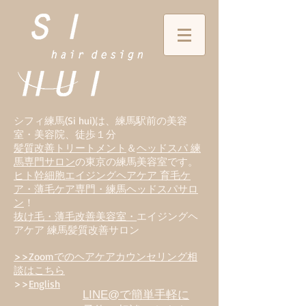
シフィ練馬(Si hui)は、
練
馬駅前の美容
室・美容院、徒歩１分
髪質改善トリートメント
＆
ヘッドスパ 練
馬専門サロン
の東京の練馬美容室です。
ヒト幹細胞エイジングヘアケア 育毛ケ
ア・薄毛ケア専門・練馬ヘッドスパサロ
ン
！
抜け毛・薄毛改善美容室・
エイジングヘ
アケア 練馬髪質改善サロン
>>Zoomでのヘアケアカウンセリング相
談はこちら
>>
English
LINE@で簡単手軽に