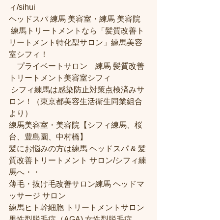
ィ/sihui 
ヘッドスパ 練馬 美容室・練馬 美容院
 練馬トリートメントなら「髪質改善ト
リートメント特化型サロン」練馬美容
室シフィ！
　プライベートサロン　練馬 髪質改善
トリートメント美容室シフィ
 シフィ練馬は感染防止対策点検済みサ
ロン！（東京都美容生活衛生同業組合
より） 
練馬美容室・美容院【シフィ練馬、桜
台、豊島園、中村橋】
髪にお悩みの方は練馬 ヘッドスパ & 髪
質改善トリートメント サロン/シフィ練
馬へ・・
薄毛・抜け毛改善サロン練馬 ヘッドマ
ッサージ サロン
練馬ヒト幹細胞 トリートメントサロン
男性型脱毛症（AGA) 女性型脱毛症 