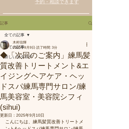
予約・相談できます
記事
全ての記事
木村信輝
全ての記事
2025年9月9日
読了時間: 3分
◆「次回のご案内」練馬髪
新しいカタログ
質改善トリートメント&エ
イジングヘアケア・ヘッ
ドスパ練馬専門サロン/練
馬美容室・美容院シフィ
(sihui)
更新日：
2025年9月10日
こんにちは、練馬髪質改善トリートメ
ント&ヘッドスパ練馬専門サロン/練馬