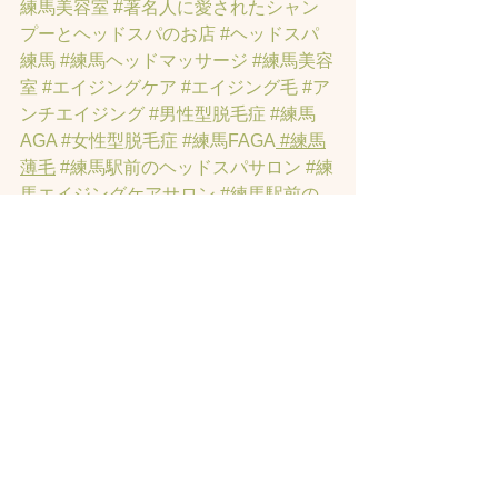
練馬美容室
#著名人に愛されたシャン
プーとヘッドスパのお店
#ヘッドスパ
練馬
#練馬ヘッドマッサージ
#練馬美容
室
#エイジングケア
#エイジング毛
#ア
ンチエイジング
#男性型脱毛症
#練馬
AGA
#女性型脱毛症
#練馬FAGA
 #練馬
薄毛
#練馬駅前のヘッドスパサロン
#練
馬エイジングケアサロン
#練馬駅前の
エイジングケアサロン
#ヘッドスパ練
馬駅
#練馬美容室
#エイジングヘア練
馬
#髪のアンチエイジング専門サロン
#
髪質改善トリートメント練馬
#ヘッド
スパ練馬
#練馬リンパマッサージ
#練馬
ヘッドスパ
#練馬ヘッドマッサージ
#ホ
ットペッパービューティーの口コミあ
てにならない
#練馬駅ヘッドスパ
#豊島
園ヘッドスパ
#髪改善
#髪質
#脳疲労改
善
#東京ヘッドスパ
#トステアトリート
メント
#ヘッドスパ練馬駅
#髪質改善練