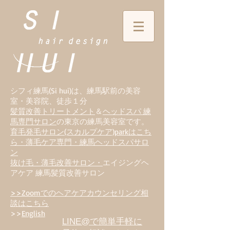
シフィ練馬(Si hui)は、
練
馬駅前の美容
室・美容院、徒歩１分
髪質改善トリートメント
＆
ヘッドスパ 練
馬専門サロン
の東京の練馬美容室です。
育毛発毛サロン(スカルプケア)parkはこち
ら・薄毛ケア専門・練馬ヘッドスパサロ
ン
抜け毛・薄毛改善サロン・
エイジングヘ
アケア 練馬髪質改善サロン
>>Zoomでのヘアケアカウンセリング相
談はこちら
>>
English
LINE@で簡単手軽に