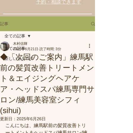
予約・相談できます
記事
全ての記事
木村信輝
全ての記事
2025年6月21日
読了時間: 3分
◆「次回のご案内」練馬駅
新しいカタログ
前の髪質改善トリートメン
ト＆エイジングヘアケ
ア・ヘッドスパ練馬専門サ
ロン/練馬美容室シフィ
(sihui)
更新日：
2025年6月26日
こんにちは、練馬駅前の髪質改善トリ
ートメント＆ヘッドスパ練馬サロン/練