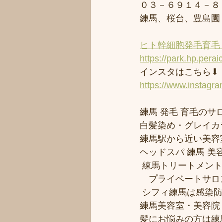
０３－６９１４－８
練馬、桜台、豊島園
ヒト幹細胞発毛育毛 
https://park.hp.perai
インスタはこちら⬇︎
https://www.instagr
練馬 発毛 育毛のサロ
白髪染め・グレイカ
練馬駅から近い美容室シ
ヘッドスパ 練馬 美
 練馬トリートメン
　プライベートサロ
 シフィ練馬は感染
練馬美容室・美容院
髪にお悩みの方は練馬