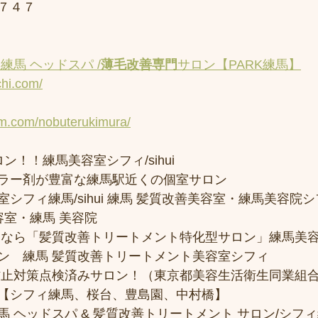
７４７
練馬 ヘッドスパ /
薄毛改善専門
サロン【PARK練馬】
chi.com/
am.com/nobuterukimura/
ン！！練馬美容室シフィ/sihui 
ラー剤が豊富な練馬駅近くの個室サロン
フィ練馬/sihui 練馬 髪質改善美容室・練馬美容院シフィ/
容室・練馬 美容院
トなら「髪質改善トリートメント特化型サロン」練馬美
ン　練馬 髪質改善トリートメント美容室シフィ
防止対策点検済みサロン！（東京都美容生活衛生同業組合
【シフィ練馬、桜台、豊島園、中村橋】
 ヘッドスパ & 髪質改善トリートメント サロン/シフ