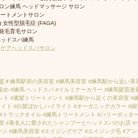
ロン練馬 ヘッドマッサージ サロン
リートメントサロン
 女性型脱毛症 (FAGA)
発毛育毛サロン
ヘッドスパ練馬
アケアヘッドスパサロン
室
＃練馬駅前の美容室
#練馬美容室
#練馬駅から近い美
染め
#練馬 ヘッドスパ
#イルミナーカラー
#練馬髪質改
ント
#素髪トリートメント
#練馬駅から近くの美容室
#
ライト
#白髪ぼかしハイライト
#オーガニックカラー
#
#トラックオイル
#練馬トリートメント
#ハリーポッタ
室
#著名人に愛されたシャンプーとヘッドスパのお店
#
ージ
#練馬美容室
#エイジングケア
#エイジング毛
#ア