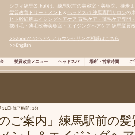
シフィ練馬(Si hui)は、
練
馬駅前の美容室・美容院、徒歩１
髪質改善トリートメント
＆
ヘッドスパ 練馬専門サロン
の
ヒト幹細胞エイジングヘアケア 育毛ケア・薄毛ケア専門
抜け毛・薄毛改善美容室・
エイジングヘアケア 練馬髪質
>>Zoomでのヘアケアカウンセリング相談はこちら
>>
English
金
髪質改善メニュー
ヘッドスパ
場所・営業時間
ご
月31日
読了時間: 3分
のご案内」練馬駅前の髪