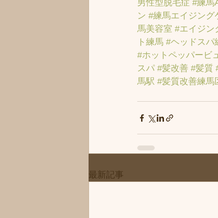
男性型脱毛症
#練馬
ン
#練馬エイジング
馬美容室
#エイジン
ト練馬
#ヘッドスパ
#ホットペッパービ
スパ
#髪改善
#髪質
馬駅
#髪質改善練馬
最新記事