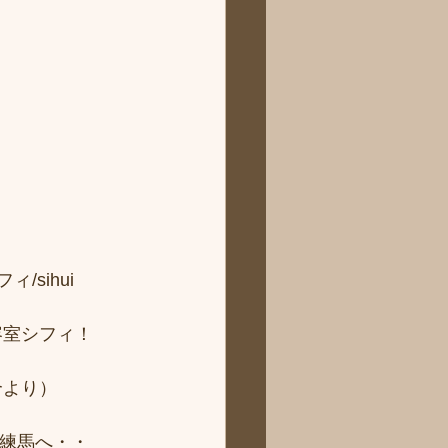
sihui 
容室シフィ！
より） 
ィ練馬へ・・