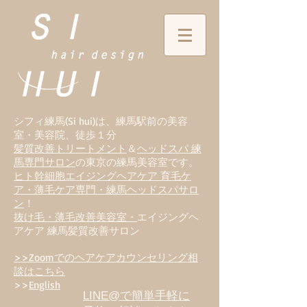
シフィ練馬(Si hui)は、
練
馬駅前の美容
室・美容院、徒歩１分
髪質改善トリートメント
＆
ヘッドスパ 練
馬専門サロン
の東京の練馬美容室です。
ヒト幹細胞エイジングヘアケア 育毛ケ
ア・薄毛ケア専門・練馬ヘッドスパサロ
ン
！
抜け毛・薄毛改善美容室・
エイジングヘ
アケア 練馬髪質改善サロン
>>Zoomでのヘアケアカウンセリング相
談はこちら
>>
English
LINE@で簡単手軽に