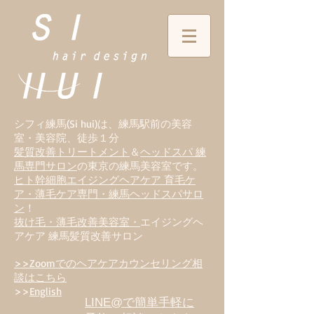
シフィ練馬(Si hui)は、
練
馬駅前の美容
室・美容院、徒歩１分
髪質改善トリートメント
＆
ヘッドスパ 練
馬専門サロン
の東京の練馬美容室です。
ヒト幹細胞エイジングヘアケア 育毛ケ
ア・薄毛ケア専門・練馬ヘッドスパサロ
ン
！
抜け毛・薄毛改善美容室・
エイジングヘ
アケア 練馬髪質改善サロン
>>Zoomでのヘアケアカウンセリング相
談はこちら
>>
English
LINE@で簡単手軽に