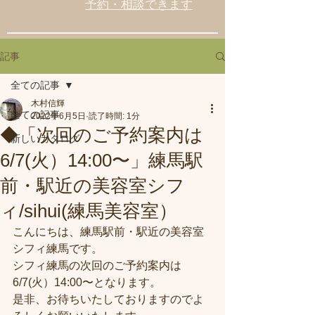
予約・相談できます
記事
全ての記事
木村信輝
全ての記事
2022年6月5日
読了時間: 1分
◆「次回のご予約案内は
新しいカタログ
6/7(火）14:00〜」練馬駅
前・駅近の美容室シフ
ィ/sihui(練馬美容室）
こんにちは、練馬駅前・駅近の美容室
シフィ練馬です。
シフィ練馬の次回のご予約案内は
6/7(火）14:00〜となります。
是非、お待ちいたしておりますのでよ