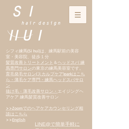
シフィ練馬(Si hui)は、
練
馬駅前の美容
室・美容院、徒歩１分
髪質改善トリートメント
＆
ヘッドスパ 練
馬専門サロン
の東京の練馬美容室です。
育毛発毛サロン(スカルプケア)parkはこち
ら・薄毛ケア専門・練馬ヘッドスパサロ
ン
抜け毛・薄毛改善サロン・
エイジングヘ
アケア 練馬髪質改善サロン
>>Zoomでのヘアケアカウンセリング相
談はこちら
>>
English
LINE@で簡単手軽に