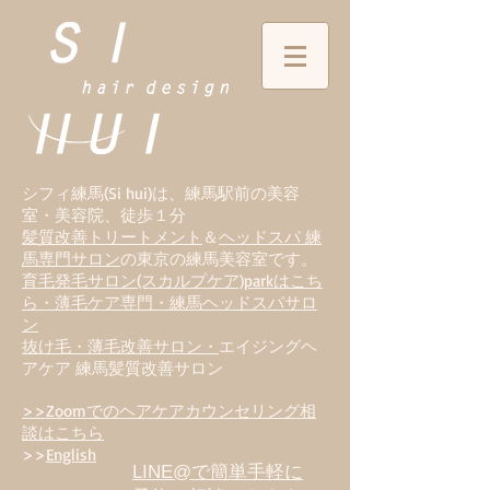
シフィ練馬(Si hui)は、
練
馬駅前の美容
室・美容院、徒歩１分
髪質改善トリートメント
＆
ヘッドスパ 練
馬専門サロン
の東京の練馬美容室です。
育毛発毛サロン(スカルプケア)parkはこち
ら・薄毛ケア専門・練馬ヘッドスパサロ
ン
抜け毛・薄毛改善サロン・
エイジングヘ
アケア 練馬髪質改善サロン
>>Zoomでのヘアケアカウンセリング相
談はこちら
>>
English
LINE@で簡単手軽に