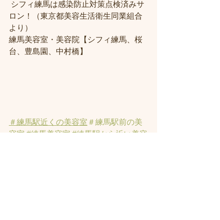
 シフィ練馬は感染防止対策点検済みサ
ロン！（東京都美容生活衛生同業組合
より） 
練馬美容室・美容院【シフィ練馬、桜
台、豊島園、中村橋】
＃練馬駅近くの美容室
＃練馬駅前の美
容室
#練馬美容室
#練馬駅から近い美容
室
#練馬駅近の美容室
#練馬白髪染め
#
練馬ヘッドスパ
#イルミナーカラー
#練
馬髪質改善トリートメント
#練馬トリ
ートメント
#素髪トリートメント
#練馬
駅から近くの美容室
 ＃ヘッドスパ 
#練
馬美容院
 ＃ハイライト 
#白髪ぼかしハ
イライト