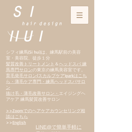
シフィ練馬(Si hui)は、
練
馬駅前の美容
室・美容院、徒歩１分
髪質改善トリートメント
＆
ヘッドスパ 練
馬専門サロン
の東京の練馬美容室です。
育毛発毛サロン(スカルプケア)parkはこち
ら・薄毛ケア専門・練馬ヘッドスパサロ
ン
抜け毛・薄毛改善サロン・
エイジングヘ
アケア 練馬髪質改善サロン
>>Zoomでのヘアケアカウンセリング相
談はこちら
>>
English
LINE@で簡単手軽に