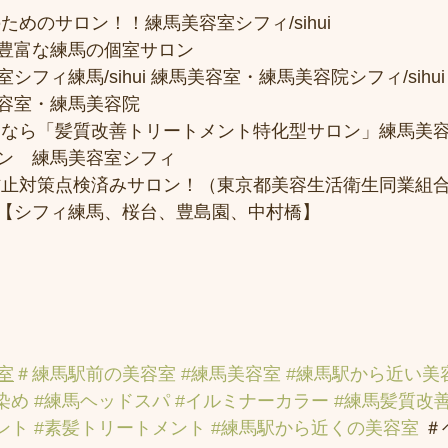
ためのサロン！！練馬美容室シフィ/sihui 
豊富な練馬の個室サロン
フィ練馬/sihui 練馬美容室・練馬美容院シフィ/sihui
容室・練馬美容院
トなら「髪質改善トリートメント特化型サロン」練馬美
ン　練馬美容室シフィ
防止対策点検済みサロン！（東京都美容生活衛生同業組合
【シフィ練馬、桜台、豊島園、中村橋】
室
＃練馬駅前の美容室
#練馬美容室
#練馬駅から近い美
染め
#練馬ヘッドスパ
#イルミナーカラー
#練馬髪質改
ント
#素髪トリートメント
#練馬駅から近くの美容室
 