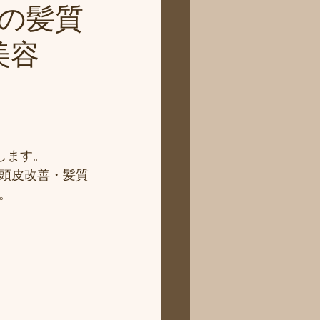
近の髪質
美容
します。
頭皮改善・髪質
。