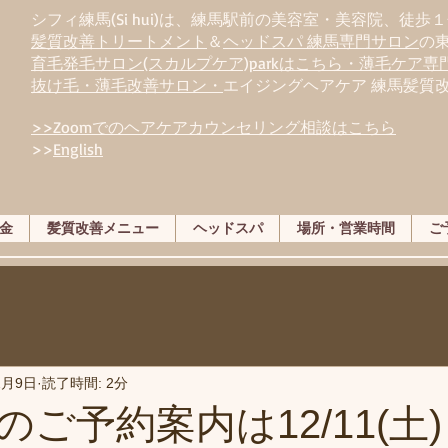
シフィ練馬(Si hui)は、
練
馬駅前の美容室・美容院、徒歩１
髪質改善トリートメント
＆
ヘッドスパ 練馬専門サロン
の
育毛発毛サロン(スカルプケア)parkはこちら・薄毛ケア
抜け毛・薄毛改善サロン・
エイジングヘアケア 練馬髪質
>>Zoomでのヘアケアカウンセリング相談はこちら
>>
English
金
髪質改善メニュー
ヘッドスパ
場所・営業時間
ご
2月9日
読了時間: 2分
ご予約案内は12/11(土)