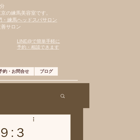
分
東京の練馬美容室です。
専門・練馬ヘッドスパサロン
改善サロン
LINE@で簡単手軽に
予約・相談できます
予約・お問合せ
ブログ
９:３