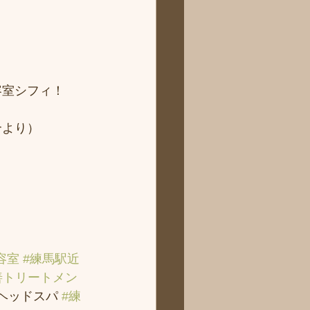
 
容室シフィ！
より） 
容室
#練馬駅近
善トリートメン
＃ヘッドスパ 
#練