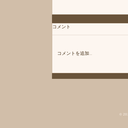
「次回は」練馬髪質改善トリ
コメント
ートメント＆エイジングヘア
ケア・ヘッドスパ練馬専門サ
こんにちは、練馬髪質改善トリー
ロン/練馬美容室、練馬美容院
トメント＆ヘッドスパ練馬専門サ
シフィ(sihui)
コメントを追加…
ロン/練馬美容室、練馬美容院シ
フィ(sihui)です。 次回の休業日は
8/12とさせていただきます。 よ
ろしくお願いいたします。 髪に
お悩みの方やお困りの場合は練馬
駅北口から近い駅近の美容室「髪
質改善トリートメント & 練馬ヘ
ッドスパ専門店」美容室シフィ練
馬までご相談くださいませ。 髪
© 
質改善トリートメント&練馬ヘッ
ドスパ サロン 練馬の美