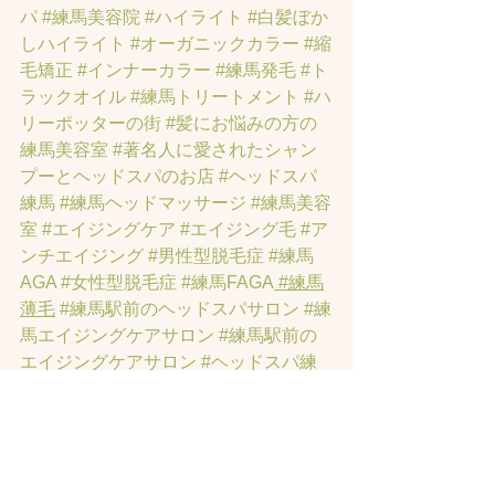
パ
#練馬美容院
#ハイライト
#白髪ぼか
しハイライト
#オーガニックカラー
#縮
毛矯正
#インナーカラー
#練馬発毛
#ト
ラックオイル
#練馬トリートメント
#ハ
リーポッターの街
#髪にお悩みの方の
練馬美容室
#著名人に愛されたシャン
プーとヘッドスパのお店
#ヘッドスパ
練馬
#練馬ヘッドマッサージ
#練馬美容
室
#エイジングケア
#エイジング毛
#ア
ンチエイジング
#男性型脱毛症
#練馬
AGA
#女性型脱毛症
#練馬FAGA
 #練馬
薄毛
#練馬駅前のヘッドスパサロン
#練
馬エイジングケアサロン
#練馬駅前の
エイジングケアサロン
#ヘッドスパ練
馬駅
#練馬美容室
#エイジングヘア練
馬
#髪のアンチエイジング専門サロン
#
髪質改善トリートメント練馬
#ヘッド
スパ練馬
#練馬リンパマッサージ
#練馬
ヘッドスパ
#練馬ヘッドマッサージ
#ホ