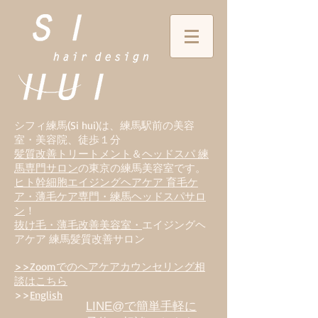
シフィ練馬(Si hui)は、
練
馬駅前の美容
室・美容院、徒歩１分
髪質改善トリートメント
＆
ヘッドスパ 練
馬専門サロン
の東京の練馬美容室です。
ヒト幹細胞エイジングヘアケア 育毛ケ
ア・薄毛ケア専門・練馬ヘッドスパサロ
ン
！
抜け毛・薄毛改善美容室・
エイジングヘ
アケア 練馬髪質改善サロン
>>Zoomでのヘアケアカウンセリング相
談はこちら
>>
English
LINE@で簡単手軽に