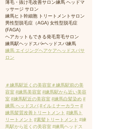
薄毛・抜け毛改善サロン練馬 ヘッドマ
ッサージ サロン
練馬ヒト幹細胞 トリートメントサロン
男性型脱毛症（AGA) 女性型脱毛症 
(FAGA)
ヘアカットもできる発毛育毛サロン
練馬駅ヘッドスパ•ヘッドスパ練馬
練馬 エイジングヘアケアヘッドスパサ
ロン
＃練馬駅近くの美容室
＃練馬駅前の美
容室
#練馬美容室
#練馬駅から近い美容
室
#練馬駅近の美容室
#練馬白髪染め
#
練馬 ヘッドスパ
#イルミナーカラー
#
練馬髪質改善トリートメント
#練馬ト
リートメント
#素髪トリートメント
#練
馬駅から近くの美容室
#練馬ヘッドス