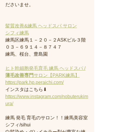
ださいませ。
髪質改善&練馬 ヘッドスパ サロン
シフィ練馬
練馬区練馬１－２０－２ASKビル３階
０３－６９１４－８７４７
練馬、桜台、豊島園
ヒト幹細胞発毛育毛 練馬 ヘッドスパ /
薄毛改善専門
サロン【PARK練馬】
https://park.hp.peraichi.com/
インスタはこちら⬇︎
https://www.instagram.com/nobuterukim
ura/
練馬 発毛 育毛のサロン！！練馬美容室
シフィ/sihui 
白髪染め・グレイカラー剤が豊富な練