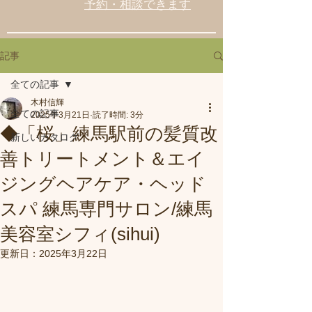
予約・相談できます
記事
全ての記事
木村信輝
全ての記事
2025年3月21日
読了時間: 3分
◆「桜」練馬駅前の髪質改
新しいカタログ
善トリートメント＆エイ
ジングヘアケア・ヘッド
スパ 練馬専門サロン/練馬
美容室シフィ(sihui)
更新日：
2025年3月22日