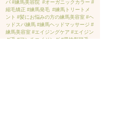
パ
#練馬美容院
#オーガニックカラー
#
縮毛矯正
#練馬発毛
#練馬トリートメ
ント
#髪にお悩みの方の練馬美容室
#ヘ
ッドスパ練馬
#練馬ヘッドマッサージ
#
練馬美容室
#エイジングケア
#エイジン
グ毛
#アンチエイジング
#男性型脱毛
症
#練馬AGA
#女性型脱毛症
#練馬
FAGA
 #練馬薄毛
#練馬駅前のヘッドス
パサロン
#練馬エイジングケアサロン
#
練馬駅前のエイジングケアサロン
#ヘ
ッドスパ練馬駅
#練馬美容室
#エイジン
グヘア練馬
#髪のアンチエイジング専
門サロン
#髪質改善トリートメント練
馬
#ヘッドスパ練馬
#練馬リンパマッサ
ージ
#練馬ヘッドスパ
#練馬ヘッドマッ
サージ
#練馬駅ヘッドスパ
#豊島園ヘ
ッドスパ
#髪改善
#髪質
#脳疲労改善
#
東京ヘッドスパ
#トステアトリートメ
ント
#ヘッドスパ練馬駅
#髪質改善練馬