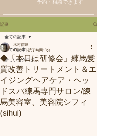
予約・相談できます
記事
全ての記事
木村信輝
全ての記事
1月29日
読了時間: 3分
◆「本日は研修会」練馬髪
新しいカタログ
質改善トリートメント＆エ
イジングヘアケア・ヘッ
ドスパ練馬専門サロン/練
馬美容室、美容院シフィ
(sihui)