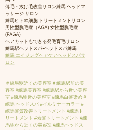
薄毛・抜け毛改善サロン練馬 ヘッドマ
ッサージ サロン
練馬ヒト幹細胞 トリートメントサロン
男性型脱毛症（AGA) 女性型脱毛症 
(FAGA)
ヘアカットもできる発毛育毛サロン
練馬駅ヘッドスパ•ヘッドスパ練馬
練馬 エイジングヘアケアヘッドスパサ
ロン
＃練馬駅近くの美容室
＃練馬駅前の美
容室
#練馬美容室
#練馬駅から近い美容
室
#練馬駅近の美容室
#練馬白髪染め
#
練馬 ヘッドスパ
#イルミナーカラー
#
練馬髪質改善トリートメント
#練馬ト
リートメント
#素髪トリートメント
#練
馬駅から近くの美容室
#練馬ヘッドス