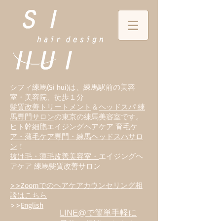
シフィ練馬(Si hui)は、
練
馬駅前の美容
室・美容院、徒歩１分
髪質改善トリートメント
＆
ヘッドスパ 練
馬専門サロン
の東京の練馬美容室です。
ヒト幹細胞エイジングヘアケア 育毛ケ
ア・薄毛ケア専門・練馬ヘッドスパサロ
ン
！
抜け毛・薄毛改善美容室・
エイジングヘ
アケア 練馬髪質改善サロン
>>Zoomでのヘアケアカウンセリング相
談はこちら
>>
English
LINE@で簡単手軽に